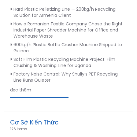
Hard Plastic Pelletizing Line — 200kg/h Recycling
Solution for Armenia Client
How a Romanian Textile Company Chose the Right
Industrial Paper Shredder Machine for Office and
Warehouse Waste
600kg/h Plastic Bottle Crusher Machine Shipped to
Guinea
Soft Film Plastic Recycling Machine Project: Film
Crushing & Washing Line for Uganda
Factory Noise Control: Why Shuliy’s PET Recycling
Line Runs Quieter
đọc thêm
Cơ Sở Kiến Thức
126 Items