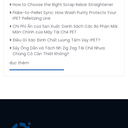
How to Choose the Right Scrap Rebar Straightener
Flake-to-Pellet Sync: How Wash Purity Protects Your
rPET Pelletizing Line
Chi Phí Ẩn của Sản Xuất: Danh Sách Các Bộ Phận Mài
Mòn Chính của Máy Tái Chế PET
Điều Gì Xác Định Chất Lượng Tấm Vảy rPET?
Sấy Ống Dẫn và Tách Nh Zig Zag Tái Chế Nhựa:
Chúng Có Cần Thiết Không?
đọc thêm