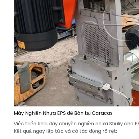
Máy Nghiền Nhựa EPS để Bán tại Caracas
Việc triển khai dây chuyền nghiền nhựa Shuliy cho 
Kết quả ngay lập tức và có tác động rõ rệt: