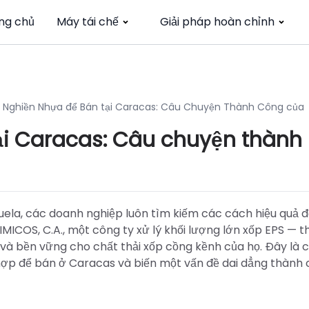
ng chủ
Máy tái chế
Giải pháp hoàn chỉnh
 Nghiền Nhựa để Bán tại Caracas: Câu Chuyện Thành Công của
ại Caracas: Câu chuyện thành
uela, các doanh nghiệp luôn tìm kiếm các cách hiệu quả 
MICOS, C.A., một công ty xử lý khối lượng lớn xốp EPS — 
nh và bền vững cho chất thải xốp cồng kềnh của họ. Đây là 
ợp để bán ở Caracas và biến một vấn đề dai dẳng thành 