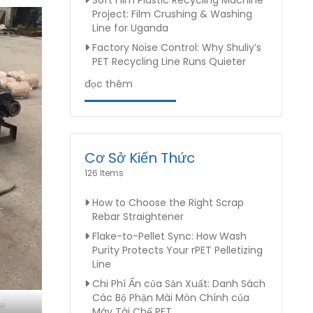
Soft Film Plastic Recycling Machine
Project: Film Crushing & Washing
Line for Uganda
Factory Noise Control: Why Shuliy’s
PET Recycling Line Runs Quieter
đọc thêm
Cơ Sở Kiến Thức
126 Items
How to Choose the Right Scrap
Rebar Straightener
Flake-to-Pellet Sync: How Wash
Purity Protects Your rPET Pelletizing
Line
Chi Phí Ẩn của Sản Xuất: Danh Sách
Các Bộ Phận Mài Mòn Chính của
as
Máy Tái Chế PET