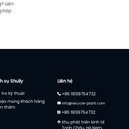
? Liên
i pháp
h vụ Shuliy
Liên hệ
 trợ kỹ thuật
+86 19139754732
hào mừng khách hàng
info@recycle-plant.com
ến thăm
+86 19139754732
Khu phát triển kinh tế
Trịnh Châu, Hà Nam,