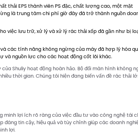
ất thải EPS thành viên PS đặc, chất lượng cao, một mặt
 từng là trung tâm chi phí giờ đây đã trở thành nguồn doa
ho việc lưu trữ, xử lý và xử lý rác thải xốp đã gần như bị loạ
y và các tính năng không ngừng của máy đã hợp lý hóa q
 sự và nguồn lực cho các hoạt động cốt lõi khác.
áy của Shuliy hoạt động hoàn hảo. Bộ đổi màn hình không n
nhiều thời gian. Chúng tôi hiện đang biến vấn đề rác thải l
minh lợi ích rõ ràng của việc đầu tư vào công nghệ tái 
 đáng tin cậy, hiệu quả và tùy chỉnh giúp các doanh nghi
nh lợi.