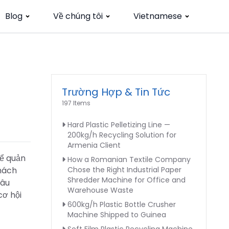
Blog
Về chúng tôi
Vietnamese
Trường Hợp & Tin Tức
197 Items
Hard Plastic Pelletizing Line —
200kg/h Recycling Solution for
Armenia Client
để quản
How a Romanian Textile Company
thách
Chose the Right Industrial Paper
Shredder Machine for Office and
câu
Warehouse Waste
cơ hội
600kg/h Plastic Bottle Crusher
Machine Shipped to Guinea