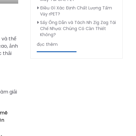
Điều Gì Xác Định Chất Lượng Tấm
Vảy rPET?
Sấy Ống Dẫn và Tách Nh Zig Zag Tái
Chế Nhựa: Chúng Có Cần Thiết
Không?
 và thể
đọc thêm
cao, ảnh
 thải
làm giải
 mẽ
ền