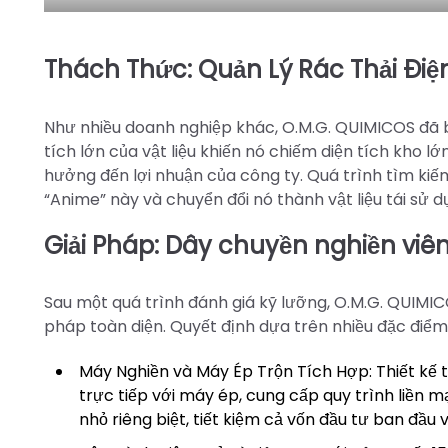
Thách Thức: Quản Lý Rác Thải Điệ
Như nhiều doanh nghiệp khác, O.M.G. QUIMICOS đã b
tích lớn của vật liệu khiến nó chiếm diện tích kho lớ
hưởng đến lợi nhuận của công ty. Quá trình tìm ki
“Anime” này và chuyển đổi nó thành vật liệu tái sử dụn
Giải Pháp: Dây chuyền nghiền viên
Sau một quá trình đánh giá kỹ lưỡng, O.M.G. QUIMI
pháp toàn diện. Quyết định dựa trên nhiều đặc điểm
Máy Nghiền và Máy Ép Trộn Tích Hợp: Thiết kế
trực tiếp với máy ép, cung cấp quy trình liền 
nhỏ riêng biệt, tiết kiệm cả vốn đầu tư ban đầu v