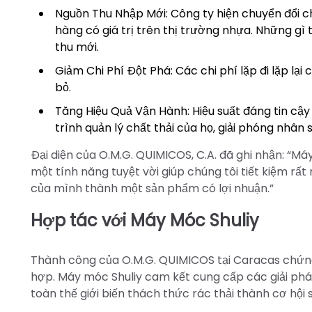
Nguồn Thu Nhập Mới: Công ty hiện chuyển đổi ch
hàng có giá trị trên thị trường nhựa. Những gì
thu mới.
Giảm Chi Phí Đột Phá: Các chi phí lặp đi lặp lại c
bỏ.
Tăng Hiệu Quả Vận Hành: Hiệu suất đáng tin cậ
trình quản lý chất thải của họ, giải phóng nhân
Đại diện của O.M.G. QUIMICOS, C.A. đã ghi nhận: “M
một tính năng tuyệt vời giúp chúng tôi tiết kiệm rất 
của mình thành một sản phẩm có lợi nhuận.”
Hợp tác với Máy Móc Shuliy
Thành công của O.M.G. QUIMICOS tại Caracas chứng 
hợp. Máy móc Shuliy cam kết cung cấp các giải pháp
toàn thế giới biến thách thức rác thải thành cơ hội si