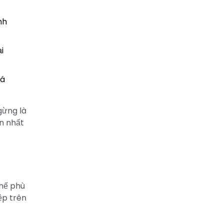
nh
i
uá
gừng là
ớn nhất
chế phù
ệp trên