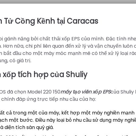
n Tử Cồng Kềnh tại Caracas
ị gánh nặng bởi chất thải xốp EPS của mình. Đặc tính nhẹ
n. Hơn nữa, chi phí liên quan đến xử lý và vận chuyển luôn 
ếm bắt đầu cho một máy móc mạnh mẽ có thể xử lý loại rác
g, có giá trị.
 xốp tích hợp của Shuliy
COS đã chọn Model 220 150
máy tạo viên xốp EPS
của Shuliy 
 chính đáp ứng trực tiếp nhu cầu của họ:
 tất cả trong một của máy, kết hợp một máy nghiền mạnh
mạch một bước. Điều này loại bỏ nhu cầu sử dụng máy nghi
à diện tích sàn quý giá.