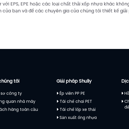
với EPS, EPE hoặc các loại chất thải xốp nhựa khác không
 của bạn và để các chuyên gia của chúng tôi thiết kế giả
chúng tôi
Giải pháp Shuliy
Dịc
 sơ công ty
Ép viên PP PE
Hỗ
ng quan nhà máy
Tái chế chai PET
C
đ
ách hàng toàn cầu
Tái chế lốp xe thải
Sản xuất ống nhựa