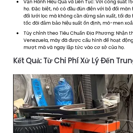
Vận Hành Hiệu Quả và Liên Tục: Với công suất 
họ. Đặc biệt, nó có đầu đùn điện với bộ đổi m
đổi lưới lọc mà không cần dừng sản xuất, tối đa
tốc đôi đảm bảo hiệu suất ổn định, mô-men xoắn
Tùy chỉnh theo Tiêu Chuẩn Địa Phương: Nhận th
Venezuela, máy đã được cấu hình để hoạt động
mượt mà và ngay lập tức vào cơ sở của họ.
Kết Quả: Từ Chi Phí Xử Lý Đến Tru