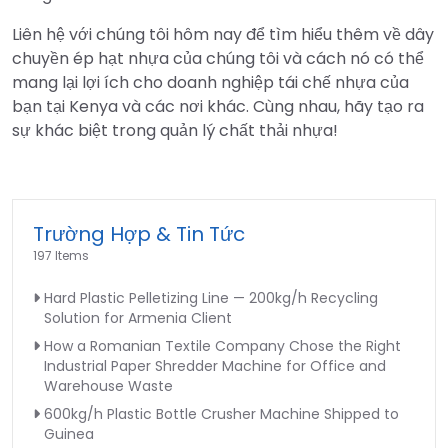
Liên hệ với chúng tôi hôm nay để tìm hiểu thêm về dây
chuyền ép hạt nhựa của chúng tôi và cách nó có thể
mang lại lợi ích cho doanh nghiệp tái chế nhựa của
bạn tại Kenya và các nơi khác. Cùng nhau, hãy tạo ra
sự khác biệt trong quản lý chất thải nhựa!
Trường Hợp & Tin Tức
197 Items
Hard Plastic Pelletizing Line — 200kg/h Recycling
Solution for Armenia Client
How a Romanian Textile Company Chose the Right
Industrial Paper Shredder Machine for Office and
Warehouse Waste
600kg/h Plastic Bottle Crusher Machine Shipped to
Guinea