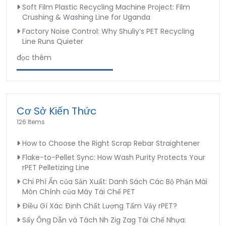
Soft Film Plastic Recycling Machine Project: Film
Crushing & Washing Line for Uganda
Factory Noise Control: Why Shuliy’s PET Recycling
Line Runs Quieter
đọc thêm
Cơ Sở Kiến Thức
126 Items
How to Choose the Right Scrap Rebar Straightener
Flake-to-Pellet Sync: How Wash Purity Protects Your
rPET Pelletizing Line
Chi Phí Ẩn của Sản Xuất: Danh Sách Các Bộ Phận Mài
Mòn Chính của Máy Tái Chế PET
Điều Gì Xác Định Chất Lượng Tấm Vảy rPET?
Sấy Ống Dẫn và Tách Nh Zig Zag Tái Chế Nhựa: