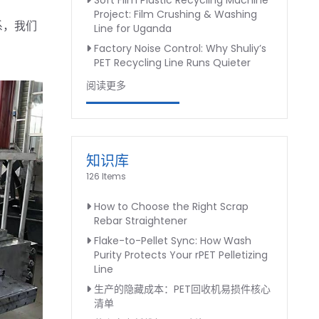
Soft Film Plastic Recycling Machine
Project: Film Crushing & Washing
系，我们
Line for Uganda
Factory Noise Control: Why Shuliy’s
PET Recycling Line Runs Quieter
阅读更多
知识库
126 Items
How to Choose the Right Scrap
Rebar Straightener
Flake-to-Pellet Sync: How Wash
Purity Protects Your rPET Pelletizing
Line
生产的隐藏成本：PET回收机易损件核心
清单