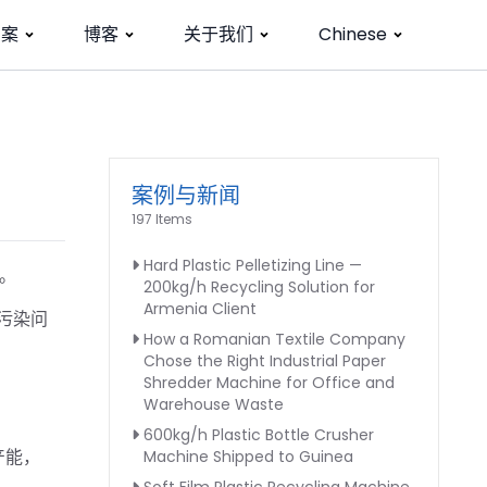
方案
博客
关于我们
Chinese
案例与新闻
197 Items
Hard Plastic Pelletizing Line —
机。
200kg/h Recycling Solution for
Armenia Client
污染问
How a Romanian Textile Company
Chose the Right Industrial Paper
Shredder Machine for Office and
Warehouse Waste
600kg/h Plastic Bottle Crusher
产能，
Machine Shipped to Guinea