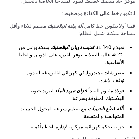
موفرًا حلاً مصممًا خصيصًا لقيود المساحة الخاصة بالعميل.
1. تكوين خط عالي الكفاءة ومضغوط:
قمنا أولاً بتكوين خط كامل
آلة بيلتة البلاستيك
مصمم للأداء وأقل
مساحة ممكنة. شمل النظام:
نموذج SL-140
مُذيب ذوبان البلاستيك
بسكة برغي من
40Cr عالية الصلابة، توفر القدرة على الذوبان والخلط
الأساسية.
مغير شاشة هيدروليكي كهربائي لفلترة فعالة دون
توقف الإنتاج.
فولاذ مقاوم للصدأ
خزان تبريد الماء
لتبريد خيوط
البلاستيك المبثوقة بسرعة.
أ
آلة قطع الحبيبات
مع تنظيم سرعة المحول للحبيبات
المتجانسة والمتسقة.
خزانة تحكم كهربائية مركزية لإدارة الخط بأكمله.
2. تقديم تصميم مخصص للمصنع: