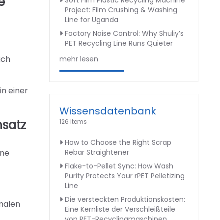
e
Soft Film Plastic Recycling Machine
Project: Film Crushing & Washing
Line for Uganda
Factory Noise Control: Why Shuliy’s
PET Recycling Line Runs Quieter
ach
mehr lesen
in einer
Wissensdatenbank
nsatz
126 Items
How to Choose the Right Scrap
Rebar Straightener
ine
Flake-to-Pellet Sync: How Wash
Purity Protects Your rPET Pelletizing
Line
Die versteckten Produktionskosten:
imalen
Eine Kernliste der Verschleißteile
von PET-Recyclingmaschinen