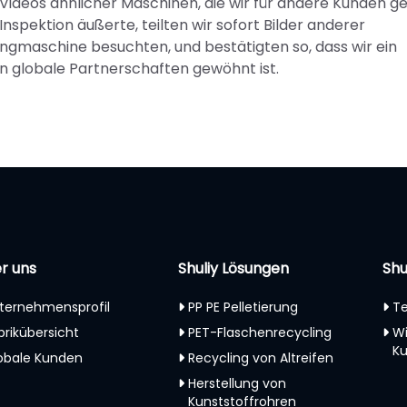
d Videos ähnlicher Maschinen, die wir für andere Kunden g
nspektion äußerte, teilten wir sofort Bilder anderer
ingmaschine besuchten, und bestätigten so, dass wir ein
an globale Partnerschaften gewöhnt ist.
r uns
Shuliy Lösungen
Shu
ternehmensprofil
PP PE Pelletierung
Te
brikübersicht
PET-Flaschenrecycling
W
K
obale Kunden
Recycling von Altreifen
Herstellung von
Kunststoffrohren