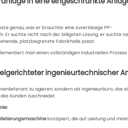
eranlage in eine eingeschränkte Anlag
ste genau, was er brauchte: eine zuverlässige PP-
h. Er suchte nicht nach der billigsten Lösung; er suchte n
stehende, platzbegrenzte Fabrikhalle passt.
plementiert man einen vollständigen industriellen Prozess 
 zielgerichteter ingenieurtechnischer A
nenlieferant zu agieren, sondern als Ingenieurbüro, das e
 des Kunden zuschneidet.
nie:
elletierungsmaschine
konzipiert, die auf Leistung und min