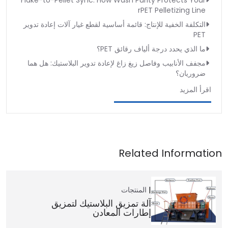
Flake-to-Pellet Sync: How Wash Purity Protects Your
rPET Pelletizing Line
التكلفة الخفية للإنتاج: قائمة أساسية لقطع غيار آلات إعادة تدوير
PET
ما الذي يحدد درجة ألياف رقائق PET؟
مجفف الأنابيب وفاصل زيغ زاغ لإعادة تدوير البلاستيك: هل هما
ضروريان؟
اقرأ المزيد
المنتجات
آلة تمزيق البلاستيك لتمزيق
إطارات المعادن