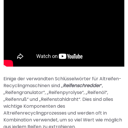
Einige der verwandten Schlüsselwörter für Altreifen-
Recyclingmaschinen sind „
Reifenschredder
“,
„Reifengranulator“, „Reifenpyrolyse“, „Reifenöl“,
„Reifenruß“ und „Reifenstahldraht“. Dies sind alles
wichtige Komponenten des
Altreifenrecyclingprozesses und werden oft in
Kombination verwendet, um so viel Wert wie möglich
aus jedem Reifen zu extrahieren.