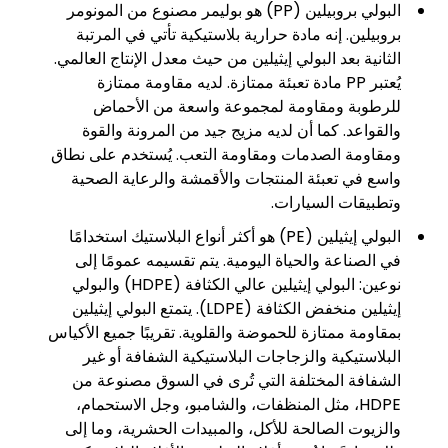
البولي بروبيلين (PP) هو بوليمر مصنوع من المونومر
بروبيلين. إنه مادة حرارية بلاستيكية تأتي في المرتبة
الثانية بعد البولي إيثيلين من حيث معدل الإنتاج العالمي.
يُعتبر PP مادة تعبئة ممتازة. لديه مقاومة ممتازة
للرطوبة ومقاومة لمجموعة واسعة من الأحماض
والقواعد. كما أن لديه مزيج جيد من المرونة والقوة
ومقاومة الصدمات ومقاومة التعب. يُستخدم على نطاق
واسع في تعبئة المنتجات والأقمشة والرعاية الصحية
وتطبيقات السيارات.
البولي إيثيلين (PE) هو أكثر أنواع البلاستيك استخدامًا
في الصناعة والحياة اليومية. يتم تقسيمه عمومًا إلى
نوعين: البولي إيثيلين عالي الكثافة (HDPE) والبولي
إيثيلين منخفض الكثافة (LDPE). يتمتع البولي إيثيلين
بمقاومة ممتازة للحموضة والقلوية. تقريبًا جميع الأكياس
البلاستيكية والزجاجات البلاستيكية الشفافة أو غير
الشفافة المختلفة التي تُرى في السوق مصنوعة من
HDPE، مثل المنظفات، والشامبو، وجل الاستحمام،
والزيوت الصالحة للأكل، والمبيدات الحشرية، وما إلى