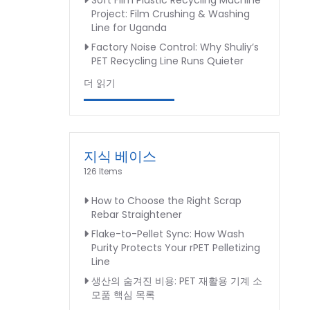
Soft Film Plastic Recycling Machine
Project: Film Crushing & Washing
Line for Uganda
Factory Noise Control: Why Shuliy’s
PET Recycling Line Runs Quieter
더 읽기
지식 베이스
126 Items
How to Choose the Right Scrap
Rebar Straightener
Flake-to-Pellet Sync: How Wash
Purity Protects Your rPET Pelletizing
Line
생산의 숨겨진 비용: PET 재활용 기계 소
모품 핵심 목록