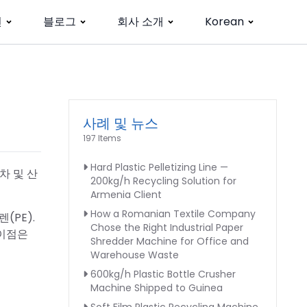
션
블로그
회사 소개
Korean
사례 및 뉴스
197 Items
Hard Plastic Pelletizing Line —
차 및 산
200kg/h Recycling Solution for
Armenia Client
How a Romanian Textile Company
(PE).
Chose the Right Industrial Paper
차이점은
Shredder Machine for Office and
Warehouse Waste
600kg/h Plastic Bottle Crusher
Machine Shipped to Guinea