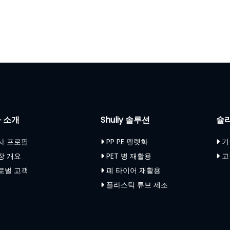
 소개
Shuliy 솔루션
슐
사 프로필
PP PE 펠렛화
기
장 개요
PET 병 재활용
고
로벌 고객
폐 타이어 재활용
플라스틱 튜브 제조