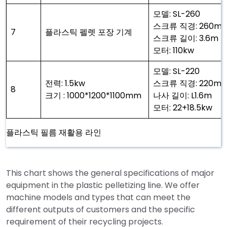
모델: SL-260
스크류 직경: 260m
7
플라스틱 펠렛 포장 기계
스크류 길이: 3.6m
모터: 110kw
모델: SL-220
전력: 1.5kw
스크류 직경: 220m
8
크기 : 1000*1200*1100mm
나사 길이: L1.6m
모터: 22+18.5kw
플라스틱 필름 재활용 라인
This chart shows the general specifications of major
equipment in the plastic pelletizing line. We offer
machine models and types that can meet the
different outputs of customers and the specific
requirement of their recycling projects.