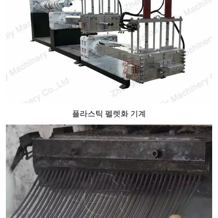
플라스틱 펠렛화 기계