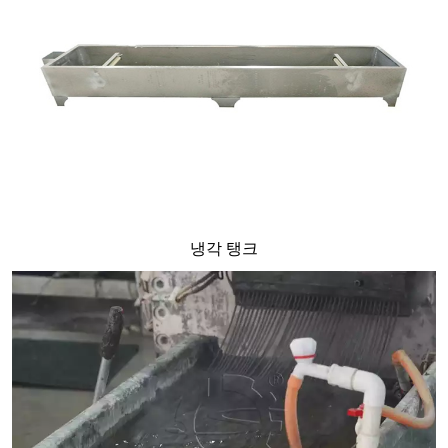
냉각 탱크