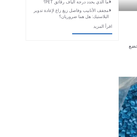
ما الذي يحدد درجة ألياف رقائق PET؟
مجفف الأنابيب وفاصل زيغ زاغ لإعادة تدوير
البلاستيك: هل هما ضروريان؟
اقرأ المزيد
خضع