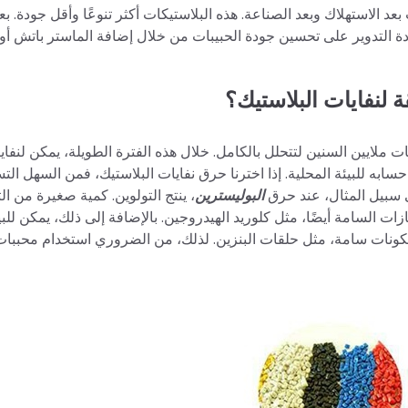
 بعد الاستهلاك وبعد الصناعة. هذه البلاستيكات أكثر تنوعًا وأقل جودة. 
 التدوير على تحسين جودة الحبيبات من خلال إضافة الماستر باتش أو
 لنفايات البلاستيك؟
ت ملايين السنين لتتحلل بالكامل. خلال هذه الفترة الطويلة، يمكن لنفاي
حسابه للبيئة المحلية. إذا اخترنا حرق نفايات البلاستيك، فمن السهل ال
لى سبيل المثال، عند حرق
البوليسترين
، ينتج التولوين. كمية صغيرة من ال
استنشاق. عند حرق PVC، تنتج بعض الغازات السامة أيضًا، مثل كلوريد الهيدروجين. بالإضافة إلى ذلك، يمكن
 مكونات سامة، مثل حلقات البنزين. لذلك، من الضروري استخدام محببات