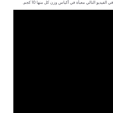
 الفيديو التالي معبأة في أكياس وزن كل منها 10 كجم.