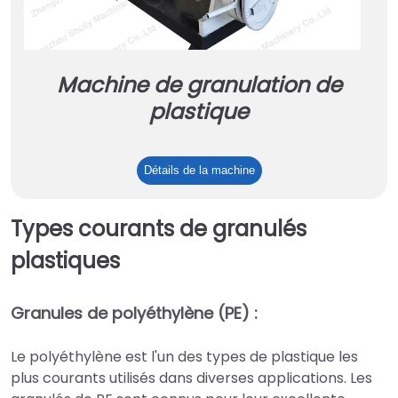
Machine de granulation de
plastique
Machine
Détails de la machine
de
granulation
Types courants de granulés
de
plastiques
plastique
Granules de polyéthylène (PE) :
Le polyéthylène est l'un des types de plastique les
plus courants utilisés dans diverses applications. Les