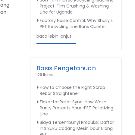
Soft Film Plastic Recycling Machine
yang
Project: Film Crushing & Washing
kan
Line for Uganda
Factory Noise Control: Why Shuliy’s
PET Recycling Line Runs Quieter
baca lebih lanjut
Basis Pengetahuan
126 Items
How to Choose the Right Scrap
Rebar Straightener
Flake-to-Pellet Sync: How Wash
Purity Protects Your rPET Pelletizing
Line
Biaya Tersembunyi Produksi: Daftar
Inti Suku Cadang Mesin Daur Ulang
PET