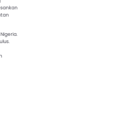
g
esankan
atan
Nigeria.
lus.
n