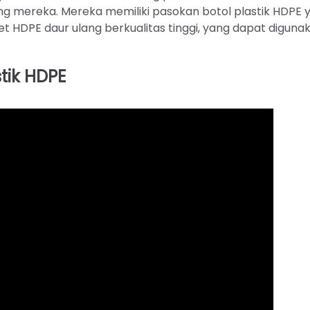
ang mereka. Mereka memiliki pasokan botol plastik HDPE 
 HDPE daur ulang berkualitas tinggi, yang dapat diguna
tik HDPE