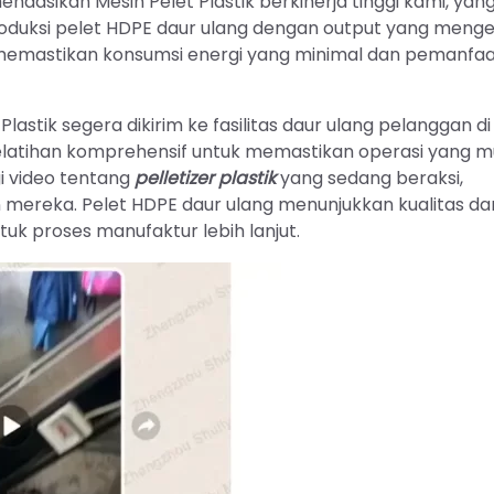
asikan Mesin Pelet Plastik berkinerja tinggi kami, yan
duksi pelet HDPE daur ulang dengan output yang meng
n memastikan konsumsi energi yang minimal dan pemanfa
astik segera dikirim ke fasilitas daur ulang pelanggan di 
elatihan komprehensif untuk memastikan operasi yang mu
i video tentang
pelletizer plastik
yang sedang beraksi,
ereka. Pelet HDPE daur ulang menunjukkan kualitas da
uk proses manufaktur lebih lanjut.