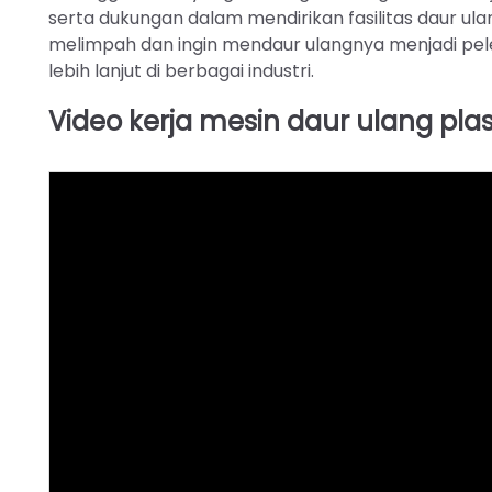
serta dukungan dalam mendirikan fasilitas daur ul
melimpah dan ingin mendaur ulangnya menjadi pelet
lebih lanjut di berbagai industri.
Video kerja mesin daur ulang plas