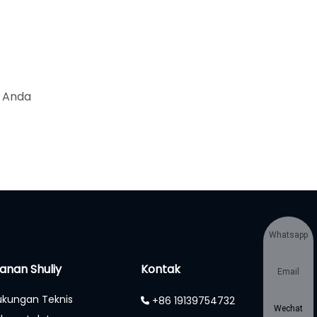
k Anda
Whatsapp
anan Shuliy
Kontak
Email
kungan Teknis
+86 19139754732
Wechat