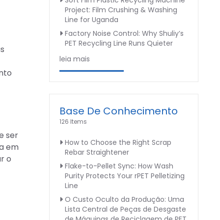
Soft Film Plastic Recycling Machine
Project: Film Crushing & Washing
Line for Uganda
Factory Noise Control: Why Shuliy’s
PET Recycling Line Runs Quieter
as
leia mais
nto
Base De Conhecimento
126 Items
e ser
How to Choose the Right Scrap
ta em
Rebar Straightener
r o
Flake-to-Pellet Sync: How Wash
Purity Protects Your rPET Pelletizing
Line
O Custo Oculto da Produção: Uma
Lista Central de Peças de Desgaste
de Máquinas de Reciclagem de PET