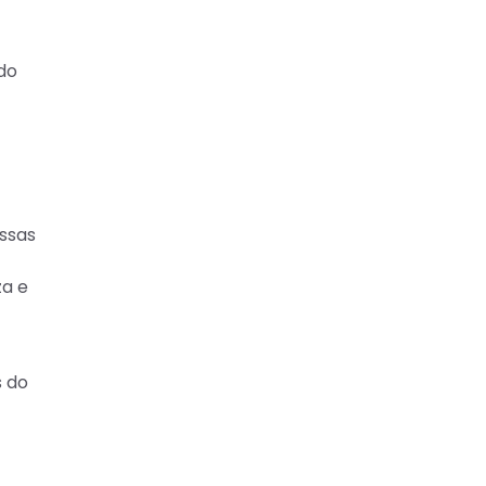
do
ssas
za e
s do