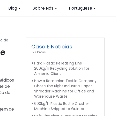
Blog
Sobre Nós
Portuguese
ão de
Caso E Notícias
de
197 Items
Hard Plastic Pelletizing Line —
200kg/h Recycling Solution for
Armenia Client
médicos
How a Romanian Textile Company
de de
Chose the Right Industrial Paper
Shredder Machine for Office and
ão de
Warehouse Waste
600kg/h Plastic Bottle Crusher
agem de
Machine Shipped to Guinea