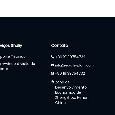
viços Shuliy
Contato
porte Técnico
+86 19139754732
m-vindo à visita do
info@recycle-plant.com
iente
+86 19139754732
Zona de
Desenvolvimento
Econômico de
Zhengzhou, Henan,
China