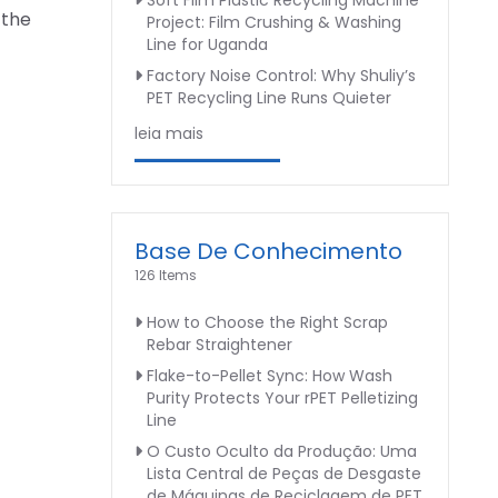
Soft Film Plastic Recycling Machine
 the
Project: Film Crushing & Washing
Line for Uganda
Factory Noise Control: Why Shuliy’s
PET Recycling Line Runs Quieter
leia mais
Base De Conhecimento
126 Items
How to Choose the Right Scrap
Rebar Straightener
Flake-to-Pellet Sync: How Wash
Purity Protects Your rPET Pelletizing
Line
O Custo Oculto da Produção: Uma
Lista Central de Peças de Desgaste
de Máquinas de Reciclagem de PET