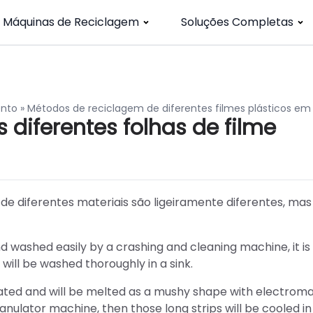
Máquinas de Reciclagem
Soluções Completas
ento
»
Métodos de reciclagem de diferentes filmes plásticos em
diferentes folhas de filme
e diferentes materiais são ligeiramente diferentes, mas
nd washed easily by a crashing and cleaning machine, it is
 will be washed thoroughly in a sink.
ydrated and will be melted as a mushy shape with electrom
ranulator machine, then those long strips will be cooled in