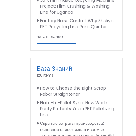
Soft Film Plastic Recycling Machine
Project: Film Crushing & Washing
Line for Uganda
Factory Noise Control: Why Shuliy’s
PET Recycling Line Runs Quieter
читать далее
База Знаний
126 Items
How to Choose the Right Scrap
Rebar Straightener
Flake-to-Pellet Sync: How Wash
Purity Protects Your rPET Pelletizing
Line
Скрытые затраты производства:
основной список изнашиваемых
деталей машин для переработки PET