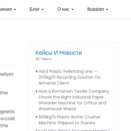
шения
Блог
О нас
Russian
Кейсы И Новости
197 Items
Hard Plastic Pelletizing Line —
ребует
200kg/h Recycling Solution for
Armenia Client
How a Romanian Textile Company
 the
Chose the Right Industrial Paper
Shredder Machine for Office and
Warehouse Waste
agnetic
600kg/h Plastic Bottle Crusher
 a cold
Machine Shipped to Guinea
 the