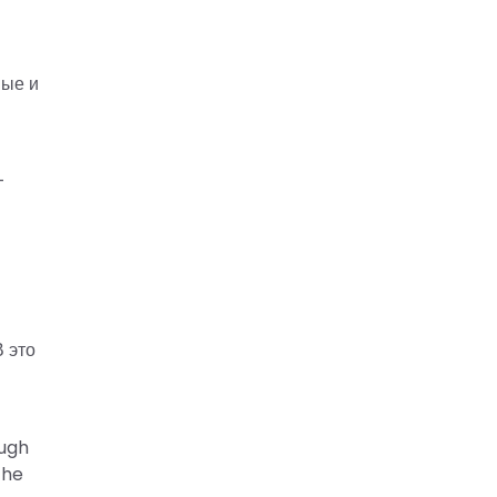
ные и
—
В это
ough
the