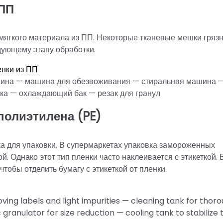
 ПП
мягкого материала из ПП. Некоторые тканевые мешки гряз
едующему этапу обработки.
енки из ПП
шина — машина для обезвоживания — стиральная машина 
ка — охлаждающий бак — резак для гранул
полиэтилена (PE)
ка для упаковки. В супермаркетах упаковка замороженных
 Однако этот тип пленки часто наклеивается с этикеткой. 
тобы отделить бумагу с этикеткой от пленки.
ing labels and light impurities — cleaning tank for thor
ranulator for size reduction — cooling tank to stabilize 