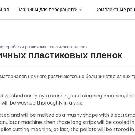
вная
Машины для переработки
Комплексные ре
ереработки различных пластиковых пленок
ичных пластиковых пленок
материалов немного различаются, но большинство из них т
nd washed easily by a crashing and cleaning machine, it is
 will be washed thoroughly in a sink.
ydrated and will be melted as a mushy shape with electrom
ranulator machine, then those long strips will be cooled in
llet cutting machine, at last, the pellets will be stored in