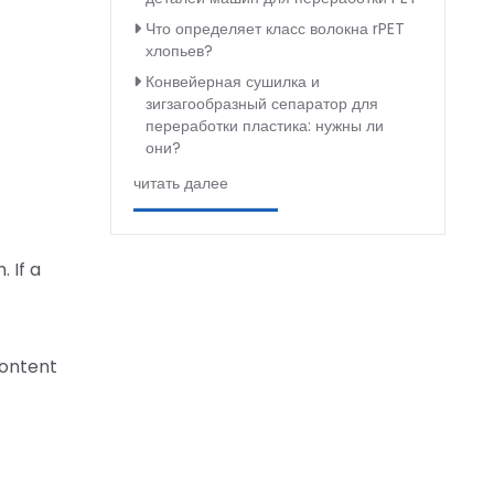
Что определяет класс волокна rPET
хлопьев?
Конвейерная сушилка и
зигзагообразный сепаратор для
переработки пластика: нужны ли
они?
читать далее
 If a
content