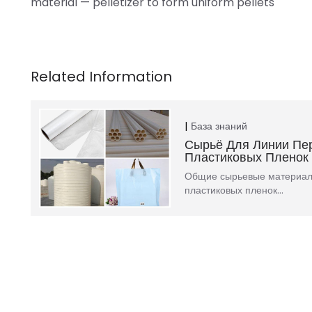
material — pelletizer to form uniform pellets
База знаний
Сырьё Для Линии Пе
Пластиковых Пленок
Общие сырьевые материал
пластиковых пленок…