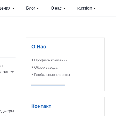
шения
Блог
О нас
Russian
О Нас
Профиль компании
ют
Обзор завода
заранее
Глобальные клиенты
Контакт
неджеры