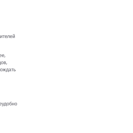
тителей
ее,
цов,
вождать
неудобно