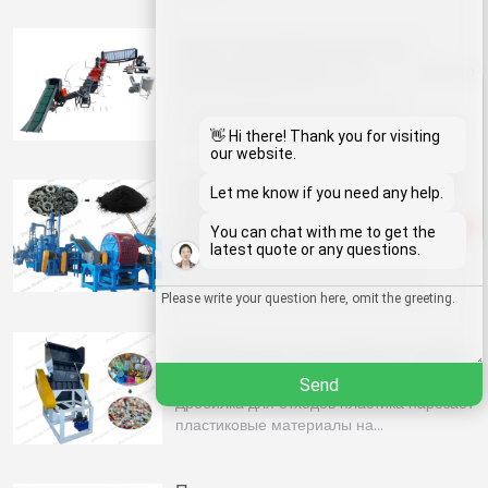
Линии переработки жесткого
пластика для HDPE и PP
Whatsapp
Линии переработки пластика Shuliy
обрабатывают жесткий HDPE и…
Email
👋 Hi there! Thank you for visiting
our website.
Автоматическая линия по
Wechat
Let me know if you need any help.
производству резиновой
1
You can chat with me to get the
порошковой продукции
Chat
latest quote or any questions.
Автоматическая линия по производству
резинового порошка используется…
Дробилка для пластиковых отходов
для переработки ПП, ЛДПЕ, ПЭТ
Send
Дробилка для отходов пластика нарезает
пластиковые материалы на…