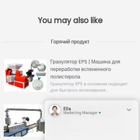
Горячий продукт
Гранулятор EPS | Машина для
переработки вспененного
полистирола
Гранулятор EPS в основном подходит
для быстрого вспенивания…
Фильтр отходящих газов | Система
Ella
Marketing Manager
фильтрации для переработки
пластика
The waste gas filter is a stainless
steel…