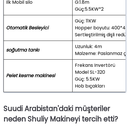
İlk Mobil silo
G:1.8m
Güç:5.5KW*2
Güç: 11KW
Otomatik Besleyici
Hopper boyutu: 400*
Sertleştirilmiş dişli redü
Uzunluk: 4m
soğutma tankı
Malzeme: Paslanmaz çel
Frekans Invertörü
Model SL-320
Pelet kesme makinesi
Güç: 5.5KW
Hob bıçakları
Suudi Arabistan'daki müşteriler
neden Shuliy Makineyi tercih etti?