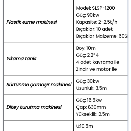
Model: SLSP-1200
Güç: 90kw
Plastik ezme makinesi
Kapasite: 2-2.5t/h
Bıçaklar: 10 adet
Bıçaklar Malzeme: 60Si
Boy: 10m
Güç: 2.2*4
Yıkama tankı
4 adet kavrama ile
Zincir ve motor ile
Güç: 30kw
Sürtünme çamaşır makinesi
Uzunluk: 3.5m
Güç: 18.5kw
Dikey kurutma makinesi
Çap: 830mm
Yükseklik: 2.5m
U:10.5m