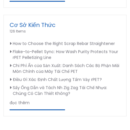
Cơ Sở Kiến Thức
126 Items
How to Choose the Right Scrap Rebar Straightener
Flake-to-Pellet Sync: How Wash Purity Protects Your
rPET Pelletizing Line
Chi Phí Ẩn của Sản Xuất: Danh Sách Các Bộ Phận Mài
Mòn Chính của Máy Tái Chế PET
Điều Gì Xác Định Chất Lượng Tấm Vảy rPET?
Sấy Ống Dẫn và Tách Nh Zig Zag Tái Chế Nhựa:
Chúng Có Cần Thiết Không?
đọc thêm