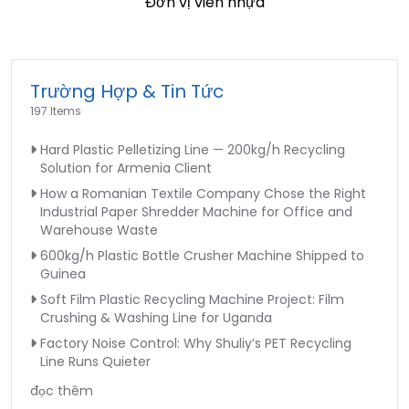
Đơn vị viên nhựa
Trường Hợp & Tin Tức
197 Items
Hard Plastic Pelletizing Line — 200kg/h Recycling
Solution for Armenia Client
How a Romanian Textile Company Chose the Right
Industrial Paper Shredder Machine for Office and
Warehouse Waste
600kg/h Plastic Bottle Crusher Machine Shipped to
Guinea
Soft Film Plastic Recycling Machine Project: Film
Crushing & Washing Line for Uganda
Factory Noise Control: Why Shuliy’s PET Recycling
Line Runs Quieter
đọc thêm