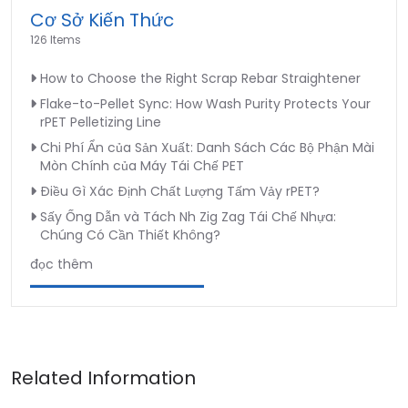
Cơ Sở Kiến Thức
126 Items
How to Choose the Right Scrap Rebar Straightener
Flake-to-Pellet Sync: How Wash Purity Protects Your
rPET Pelletizing Line
Chi Phí Ẩn của Sản Xuất: Danh Sách Các Bộ Phận Mài
Mòn Chính của Máy Tái Chế PET
Điều Gì Xác Định Chất Lượng Tấm Vảy rPET?
Sấy Ống Dẫn và Tách Nh Zig Zag Tái Chế Nhựa:
Chúng Có Cần Thiết Không?
đọc thêm