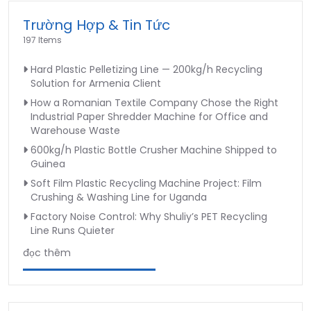
Trường Hợp & Tin Tức
197 Items
Hard Plastic Pelletizing Line — 200kg/h Recycling
Solution for Armenia Client
How a Romanian Textile Company Chose the Right
Industrial Paper Shredder Machine for Office and
Warehouse Waste
600kg/h Plastic Bottle Crusher Machine Shipped to
Guinea
Soft Film Plastic Recycling Machine Project: Film
Crushing & Washing Line for Uganda
Factory Noise Control: Why Shuliy’s PET Recycling
Line Runs Quieter
đọc thêm