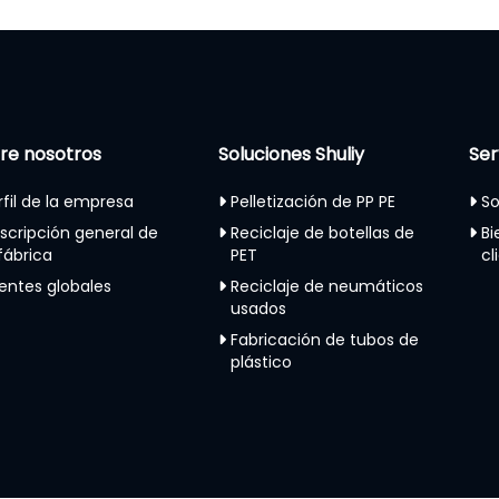
re nosotros
Soluciones Shuliy
Ser
rfil de la empresa
Pelletización de PP PE
So
scripción general de
Reciclaje de botellas de
Bi
 fábrica
PET
cl
ientes globales
Reciclaje de neumáticos
usados
Fabricación de tubos de
plástico