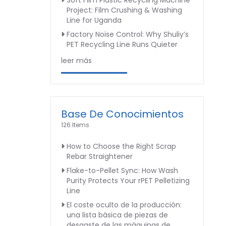
Soft Film Plastic Recycling Machine
Project: Film Crushing & Washing
Line for Uganda
Factory Noise Control: Why Shuliy’s
PET Recycling Line Runs Quieter
leer más
Base De Conocimientos
126 Items
How to Choose the Right Scrap
Rebar Straightener
Flake-to-Pellet Sync: How Wash
Purity Protects Your rPET Pelletizing
Line
El coste oculto de la producción:
una lista básica de piezas de
desgaste de las máquinas de