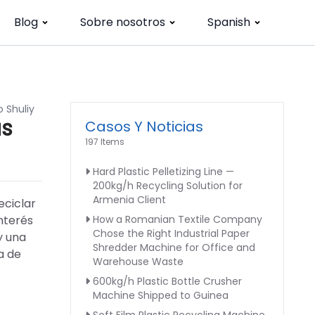
Blog
Sobre nosotros
Spanish
 Shuliy
as
Casos Y Noticias
197 Items
Hard Plastic Pelletizing Line —
200kg/h Recycling Solution for
Armenia Client
eciclar
interés
How a Romanian Textile Company
Chose the Right Industrial Paper
y una
Shredder Machine for Office and
a de
Warehouse Waste
600kg/h Plastic Bottle Crusher
Machine Shipped to Guinea