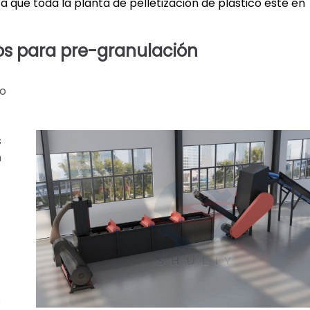
a que toda la planta de pelletización de plástico esté en
dos para pre-granulación
co
s
n
s