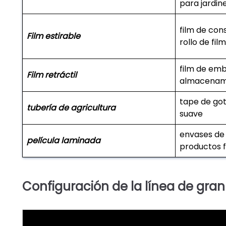
para jardine
film de con
Film estirable
rollo de fil
film de emb
Film retráctil
almacenami
tape de got
tubería de agricultura
suave
envases de 
película laminada
productos 
Configuración de la línea de gran