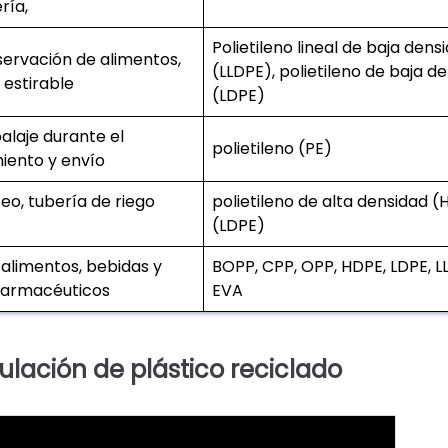
ría,
Polietileno lineal de baja dens
servación de alimentos,
(LLDPE), polietileno de baja d
m estirable
(LDPE)
alaje durante el
polietileno (PE)
ento y envío
eo, tubería de riego
polietileno de alta densidad (
(LDPE)
alimentos, bebidas y
BOPP, CPP, OPP, HDPE, LDPE, L
farmacéuticos
EVA
ulación de plástico reciclado