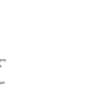
era
s
 un