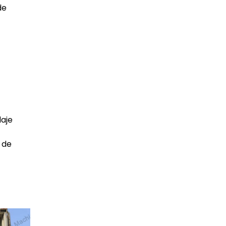
de
laje
 de