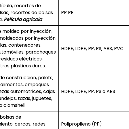
lícula, recortes de
lsas, recortes de bolsas
PP PE
a,
Película agrícola
 moldeo por inyección,
moldeados por inyección
las, contenedores,
HDPE, LDPE, PP, PS, ABS, PVC
automóviles, parachoques
residuos eléctricos,
tros plásticos duros.
de construcción, palets,
 alimentos, empaques
ezas automotrices, cajas
HDPE, LDPE, PP, PS o ABS
ndejas, tazas, juguetes,
o clamshell
bolsas de
ento, cercas, redes
Polipropileno (PP)