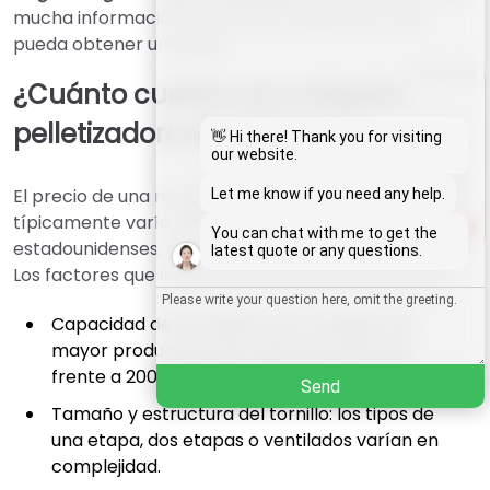
mucha información y paciencia; esperamos que
pueda obtener una ideal.
Whatsapp
¿Cuánto cuesta una máquina
pelletizadora de plástico?
Email
👋 Hi there! Thank you for visiting
our website.
Wechat
El precio de una máquina de peletizado de plástico
Let me know if you need any help.
típicamente varía de 8,000 a 50,000 dólares
1
You can chat with me to get the
Chat
estadounidenses, dependiendo de la configuración.
latest quote or any questions.
Los factores que influyen en el costo final incluyen:
Capacidad de la máquina: los modelos con
mayor producción (por ejemplo, 500 kg/h
frente a 200 kg/h) son más costosos.
Send
Tamaño y estructura del tornillo: los tipos de
una etapa, dos etapas o ventilados varían en
complejidad.