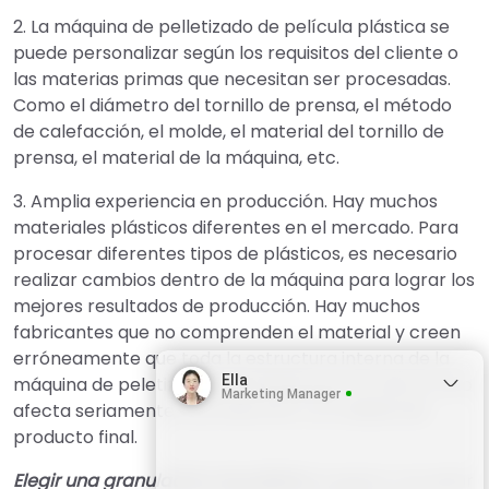
2. La máquina de pelletizado de película plástica se
puede personalizar según los requisitos del cliente o
las materias primas que necesitan ser procesadas.
Como el diámetro del tornillo de prensa, el método
de calefacción, el molde, el material del tornillo de
prensa, el material de la máquina, etc.
3. Amplia experiencia en producción. Hay muchos
materiales plásticos diferentes en el mercado. Para
procesar diferentes tipos de plásticos, es necesario
realizar cambios dentro de la máquina para lograr los
mejores resultados de producción. Hay muchos
fabricantes que no comprenden el material y creen
erróneamente que toda la estructura interna de la
Ella
máquina de peletización de plástico es la misma. Esto
Marketing Manager
afecta seriamente la producción y la calidad del
producto final.
Elegir una granuladora de plástico
requiere recopilar