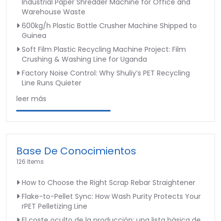
Industrial Paper Shredder Machine for Office and
Warehouse Waste
600kg/h Plastic Bottle Crusher Machine Shipped to
Guinea
Soft Film Plastic Recycling Machine Project: Film
Crushing & Washing Line for Uganda
Factory Noise Control: Why Shuliy’s PET Recycling
Line Runs Quieter
leer más
Base De Conocimientos
126 Items
How to Choose the Right Scrap Rebar Straightener
Flake-to-Pellet Sync: How Wash Purity Protects Your
rPET Pelletizing Line
El coste oculto de la producción: una lista básica de