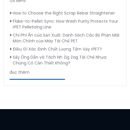
126 Items
How to Choose the Right Scrap Rebar Straightener
Flake-to-Pellet Sync: How Wash Purity Protects Your
rPET Pelletizing Line
Chi Phí Ẩn của Sản Xuất: Danh Sách Các Bộ Phận Mài
Mòn Chính của Máy Tái Chế PET
Điều Gì Xác Định Chất Lượng Tấm Vảy rPET?
Sấy Ống Dẫn và Tách Nh Zig Zag Tái Chế Nhựa:
Chúng Có Cần Thiết Không?
đọc thêm