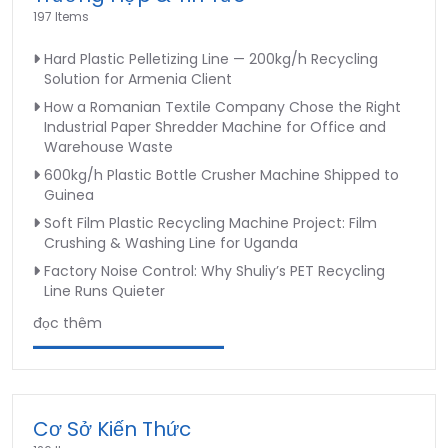
197 Items
Hard Plastic Pelletizing Line — 200kg/h Recycling
Solution for Armenia Client
How a Romanian Textile Company Chose the Right
Industrial Paper Shredder Machine for Office and
Warehouse Waste
600kg/h Plastic Bottle Crusher Machine Shipped to
Guinea
Soft Film Plastic Recycling Machine Project: Film
Crushing & Washing Line for Uganda
Factory Noise Control: Why Shuliy’s PET Recycling
Line Runs Quieter
đọc thêm
Cơ Sở Kiến Thức