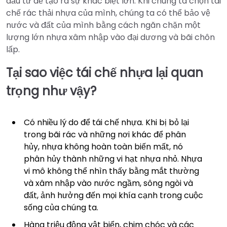
đầu tư để tạo ra sự khác biệt lớn. Khi chúng ta chọn tái
chế rác thải nhựa của mình, chúng ta có thể bảo vệ
nước và đất của mình bằng cách ngăn chặn một
lượng lớn nhựa xâm nhập vào đại dương và bãi chôn
lấp.
Tại sao việc tái chế nhựa lại quan
trọng như vậy?
Có nhiều lý do để tái chế nhựa. Khi bị bỏ lại
trong bãi rác và những nơi khác để phân
hủy, nhựa không hoàn toàn biến mất, nó
phân hủy thành những vi hạt nhựa nhỏ. Nhựa
vi mô không thể nhìn thấy bằng mắt thường
và xâm nhập vào nước ngầm, sông ngòi và
đất, ảnh hưởng đến mọi khía cạnh trong cuộc
sống của chúng ta.
Hàng triệu động vật biển, chim chóc và các