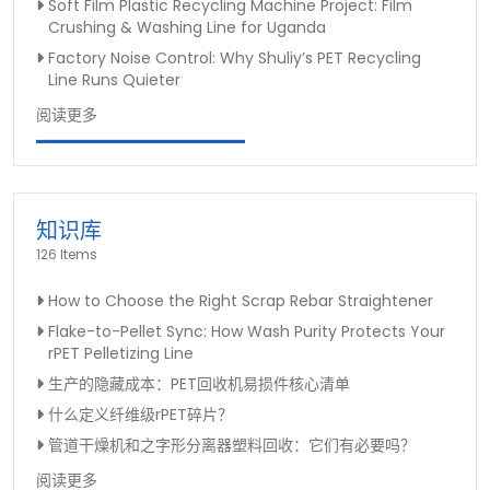
Soft Film Plastic Recycling Machine Project: Film
Crushing & Washing Line for Uganda
Factory Noise Control: Why Shuliy’s PET Recycling
Line Runs Quieter
阅读更多
知识库
126 Items
How to Choose the Right Scrap Rebar Straightener
Flake-to-Pellet Sync: How Wash Purity Protects Your
rPET Pelletizing Line
生产的隐藏成本：PET回收机易损件核心清单
什么定义纤维级rPET碎片？
管道干燥机和之字形分离器塑料回收：它们有必要吗？
阅读更多