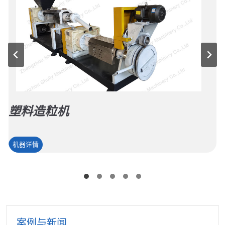
塑料造粒机
塑
机器详情
料
造
粒
机
案例与新闻