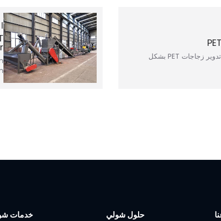
T
r
تستخدم هذه الشاشة الدوارة لإعادة تدوير زجاجات PET بشكل
n
n…
ا
حلول شولي
خدمات شو