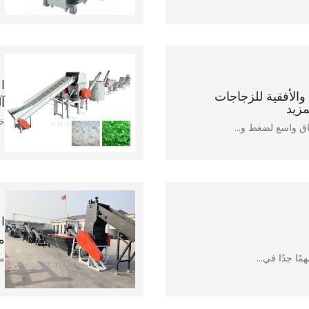
والأفقية للزجاجات
آ
مزيد
خط 
اق واسع لضغط و...
م
مصن