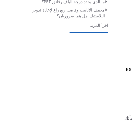
ما الذي يحدد درجة ألياف رقائق PET؟
مجفف الأنابيب وفاصل زيغ زاغ لإعادة تدوير
البلاستيك: هل هما ضروريان؟
اقرأ المزيد
 لخط 1000
أتك