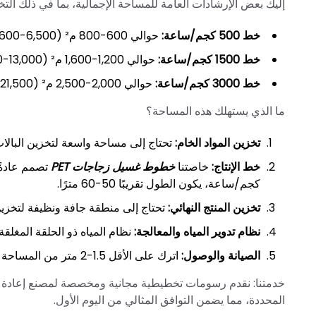
إليك بعض الإرشادات العامة للمساحة الإجمالية، بما في ذلك الت
خط 500 كجم/ساعة:
حوالي 600-800 م² (6,500-8,600 قدم مربع)
خط 1500 كجم/ساعة:
حوالي 1,200-1,600 م² (13,000-17,000 قدم مربع)
خط 3000 كجم/ساعة:
حوالي 2,000-2,500 م² (21,500-27,000 قدم مربع)
ما الذي يستهلك هذه المساحة؟
تخزين المواد الخام:
تحتاج إلى مساحة واسعة لتخزين البالا
خط الإنتاج:
خاصتنا
خطوط غسيل زجاجات PET
تصمم عادةً
كجم/ساعة، يكون الطول تقريبًا 50-60 مترًا.
تخزين المنتج النهائي:
تحتاج إلى منطقة جافة ونظيفة لتخزين ال
نظام تدوير المياه والمعالجة:
نظام المياه ذو الحلقة المغلق
الصيانة والوصول:
اترك على الأقل 1.5-2 متر من المساحة الخالية حول الخط بأكمله للتشغيل الآمن والصيانة.
خدمتنا: نقدم رسومات تخطيطية مجانية ومخصصة لمصنع إعادة التدو
المحددة، مما يضمن التوافق المثالي من اليوم الأول.