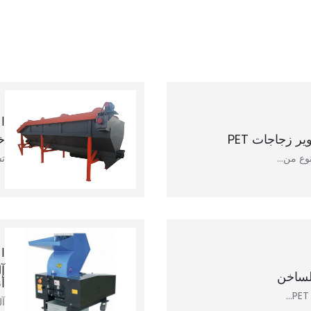
ر زجاجات PET
خ
وع من...
تس
آ
أ
آل