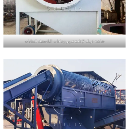
شاشة غربال لإعادة تدوير زجاجات البلاستيك النفايات