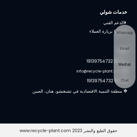
خدمات شولي
الدعم الفني
مرحبًا بزيارة العملاء
Whatsapp
Email
اتصل
+86 19139754732
Wechat
info@recycle-plant.com
+86 19139754732
Chat
منطقة التنمية الاقتصادية في تشنغتشو، هنان، الصين
حقوق الطبع والنشر 2023 www.recycle-plant.com