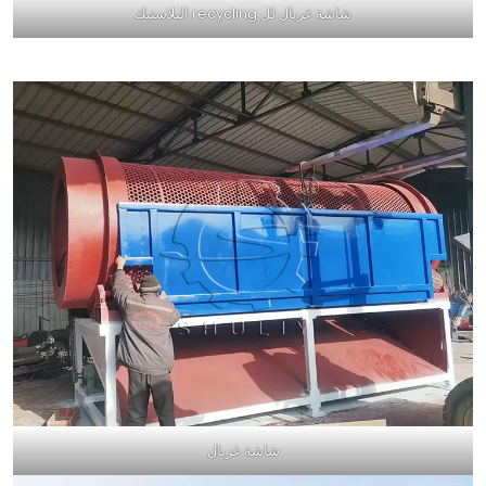
شاشة غربال لل recycling البلاستيك
شاشة غربال