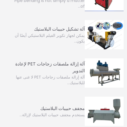
Pipe bending is not simply a matter
of…
آلة تشكيل حبيبات البلاستيك
يمكن لجهاز تكوير الفيلم البلاستيكي أيضًا أن
يكون...
آلة إزالة ملصقات زجاجات PET لإعادة
التدوير
آلة إزالة ملصقات زجاجات PET لا غنى عنها
للبلاستيك...
مجفف حبيبات البلاستيك
يستخدم مجفف حبيبات البلاستيك لإزالة...