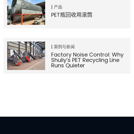
产品
PET瓶回收用滚筒
案例与新闻
Factory Noise Control: Why
Shuliy’s PET Recycling Line
Runs Quieter