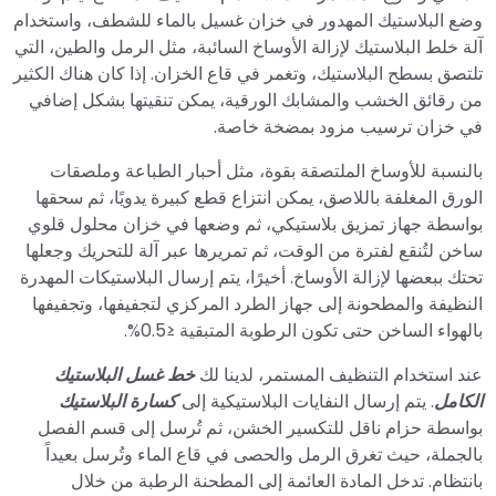
وضع البلاستيك المهدور في خزان غسيل بالماء للشطف، واستخدام
آلة خلط البلاستيك لإزالة الأوساخ السائبة، مثل الرمل والطين، التي
تلتصق بسطح البلاستيك، وتغمر في قاع الخزان. إذا كان هناك الكثير
من رقائق الخشب والمشابك الورقية، يمكن تنقيتها بشكل إضافي
في خزان ترسيب مزود بمضخة خاصة.
بالنسبة للأوساخ الملتصقة بقوة، مثل أحبار الطباعة وملصقات
الورق المغلفة باللاصق، يمكن انتزاع قطع كبيرة يدويًا، ثم سحقها
بواسطة جهاز تمزيق بلاستيكي، ثم وضعها في خزان محلول قلوي
ساخن لتُنقع لفترة من الوقت، ثم تمريرها عبر آلة للتحريك وجعلها
تحتك ببعضها لإزالة الأوساخ. أخيرًا، يتم إرسال البلاستيكات المهدرة
النظيفة والمطحونة إلى جهاز الطرد المركزي لتجفيفها، وتجفيفها
بالهواء الساخن حتى تكون الرطوبة المتبقية ≤0.5%.
عند استخدام التنظيف المستمر، لدينا لك
خط غسل البلاستيك
الكامل
. يتم إرسال النفايات البلاستيكية إلى
كسارة البلاستيك
بواسطة حزام ناقل للتكسير الخشن، ثم تُرسل إلى قسم الفصل
بالجملة، حيث تغرق الرمل والحصى في قاع الماء وتُرسل بعيداً
بانتظام. تدخل المادة العائمة إلى المطحنة الرطبة من خلال