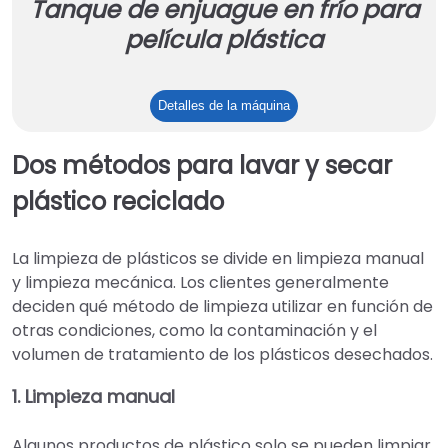
Tanque de enjuague en frío para
película plástica
Tanque
Detalles de la máquina
de
enjuague
Dos métodos para lavar y secar
en
plástico reciclado
frío
para
película
La limpieza de plásticos se divide en limpieza manual
plástica
y limpieza mecánica. Los clientes generalmente
deciden qué método de limpieza utilizar en función de
otras condiciones, como la contaminación y el
volumen de tratamiento de los plásticos desechados.
1. Limpieza manual
Algunos productos de plástico solo se pueden limpiar