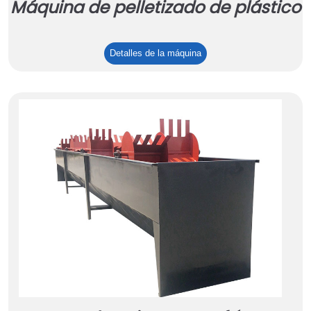
Máquina de pelletizado de plástico
Máquina
Detalles de la máquina
de
pelletizado
de
plástico