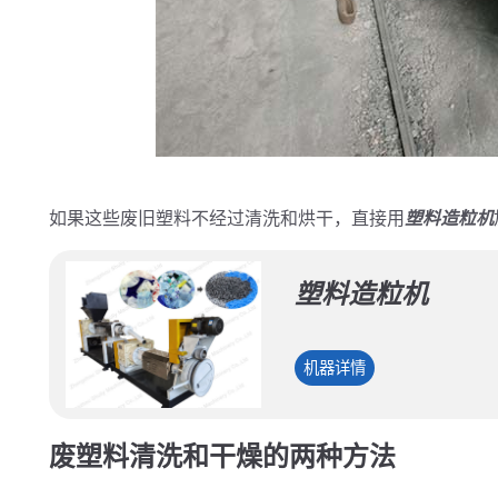
如果这些废旧塑料不经过清洗和烘干，直接用
塑料造粒机
塑料造粒机
塑
机器详情
料
造
废塑料清洗和干燥的两种方法
粒
机