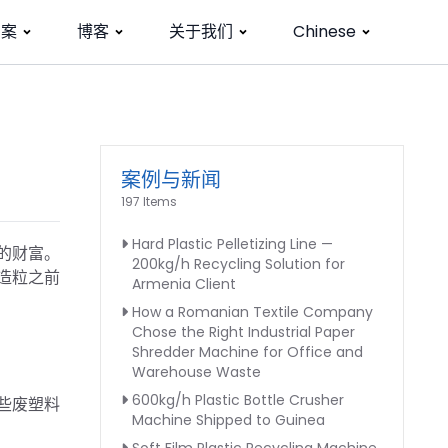
方案
博客
关于我们
Chinese
案例与新闻
197 Items
Hard Plastic Pelletizing Line —
的财富。
200kg/h Recycling Solution for
造粒之前
Armenia Client
How a Romanian Textile Company
Chose the Right Industrial Paper
Shredder Machine for Office and
Warehouse Waste
600kg/h Plastic Bottle Crusher
些废塑料
Machine Shipped to Guinea