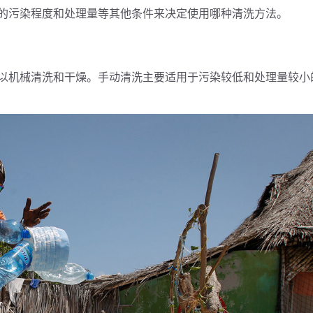
洗
的污染程度和处理量等其他条件来决定使用哪种清洗方法。
冲
洗
槽
以机械清洗和干燥。手动清洗主要适用于污染较低和处理量较小