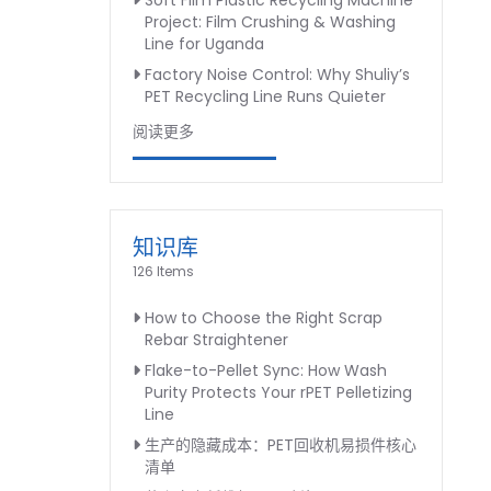
Soft Film Plastic Recycling Machine
Project: Film Crushing & Washing
Line for Uganda
Factory Noise Control: Why Shuliy’s
PET Recycling Line Runs Quieter
阅读更多
知识库
126 Items
How to Choose the Right Scrap
Rebar Straightener
Flake-to-Pellet Sync: How Wash
Purity Protects Your rPET Pelletizing
Line
生产的隐藏成本：PET回收机易损件核心
清单