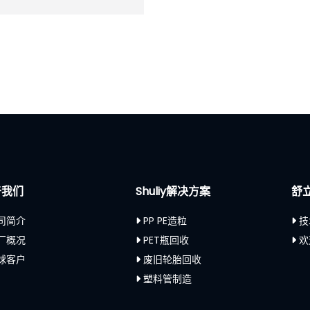
于我们
Shuliy解决方案
舒
司简介
PP PE造粒
技
厂概况
PET瓶回收
欢
球客户
废旧轮胎回收
塑料管制造