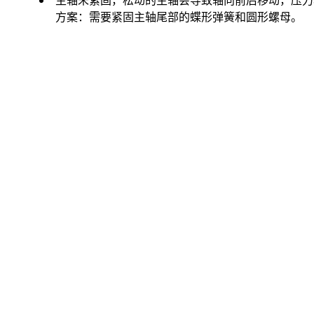
主轴未紧固，松动的主轴会导致轴向前后移动，压力
方案：需要紧固主轴尾部的蝶形弹簧和圆形螺母。