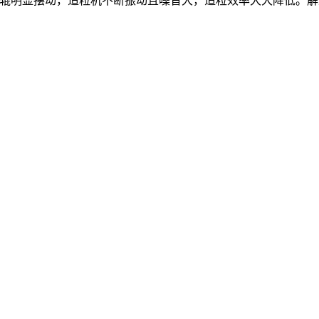
辊明显摆动，造粒机不断振动且噪音大，造粒效率大大降低。解