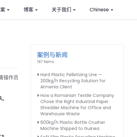
方案
博客
关于我们
Chinese
案例与新闻
197 Items
Hard Plastic Pelletizing Line —
害操作员
200kg/h Recycling Solution for
Armenia Client
How a Romanian Textile Company
承。
Chose the Right Industrial Paper
Shredder Machine for Office and
Warehouse Waste
600kg/h Plastic Bottle Crusher
Machine Shipped to Guinea