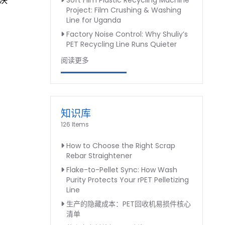
决
Soft Film Plastic Recycling Machine
Project: Film Crushing & Washing
Line for Uganda
Factory Noise Control: Why Shuliy’s
PET Recycling Line Runs Quieter
阅读更多
知识库
126 Items
How to Choose the Right Scrap
Rebar Straightener
Flake-to-Pellet Sync: How Wash
Purity Protects Your rPET Pelletizing
Line
生产的隐藏成本：PET回收机易损件核心
清单