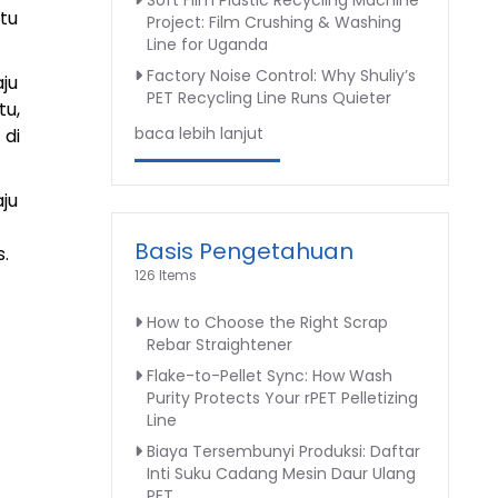
Soft Film Plastic Recycling Machine
tu
Project: Film Crushing & Washing
Line for Uganda
Factory Noise Control: Why Shuliy’s
ju
PET Recycling Line Runs Quieter
tu,
baca lebih lanjut
 di
ju
Basis Pengetahuan
.
126 Items
How to Choose the Right Scrap
Rebar Straightener
Flake-to-Pellet Sync: How Wash
Purity Protects Your rPET Pelletizing
Line
Biaya Tersembunyi Produksi: Daftar
Inti Suku Cadang Mesin Daur Ulang
PET