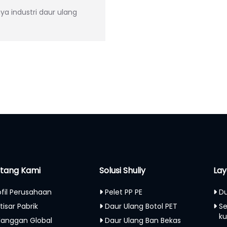
a industri daur ulang
tang Kami
Solusi Shuliy
Lay
ofil Perusahaan
Pelet PP PE
Du
tisar Pabrik
Daur Ulang Botol PET
S
ku
langgan Global
Daur Ulang Ban Bekas