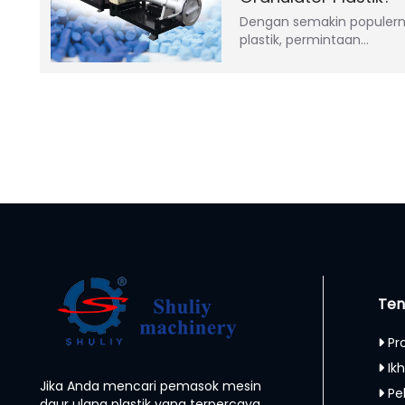
Dengan semakin populerny
plastik, permintaan…
Ten
Pr
Ikh
Jika Anda mencari pemasok mesin
Pe
daur ulang plastik yang terpercaya,