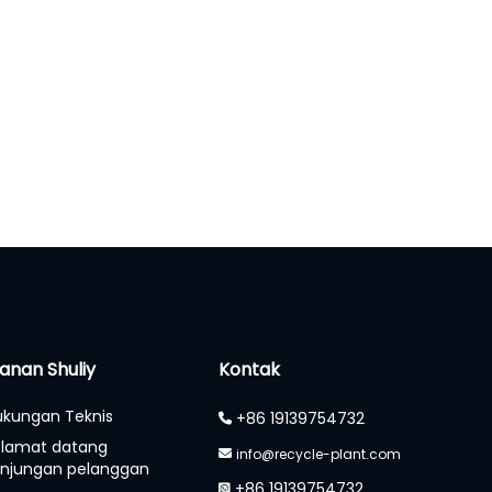
anan Shuliy
Kontak
kungan Teknis
+86 19139754732
elamat datang
info@recycle-plant.com
njungan pelanggan
+86 19139754732