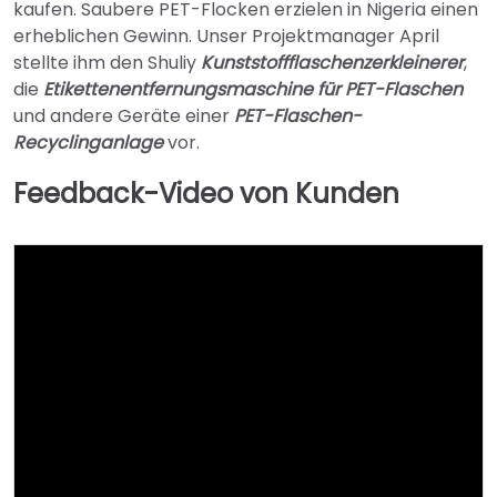
kaufen. Saubere PET-Flocken erzielen in Nigeria einen
erheblichen Gewinn. Unser Projektmanager April
stellte ihm den Shuliy
Kunststoffflaschenzerkleinerer
,
die
Etikettenentfernungsmaschine für PET-Flaschen
und andere Geräte einer
PET-Flaschen-
Recyclinganlage
vor.
Feedback-Video von Kunden