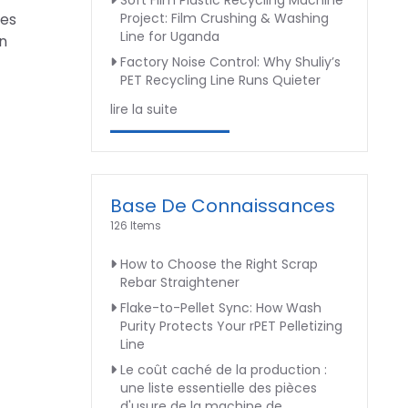
Soft Film Plastic Recycling Machine
les
Project: Film Crushing & Washing
Line for Uganda
en
Factory Noise Control: Why Shuliy’s
PET Recycling Line Runs Quieter
lire la suite
Base De Connaissances
126 Items
How to Choose the Right Scrap
Rebar Straightener
Flake-to-Pellet Sync: How Wash
Purity Protects Your rPET Pelletizing
Line
Le coût caché de la production :
une liste essentielle des pièces
d'usure de la machine de