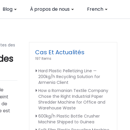
Blog
À propos de nous
French
ttes des
Cas Et Actualités
 des
197 Items
Hard Plastic Pelletizing Line —
200kg/h Recycling Solution for
Armenia Client
de
How a Romanian Textile Company
eint
Chose the Right Industrial Paper
Shredder Machine for Office and
s de
Warehouse Waste
e est
600kg/h Plastic Bottle Crusher
Machine Shipped to Guinea