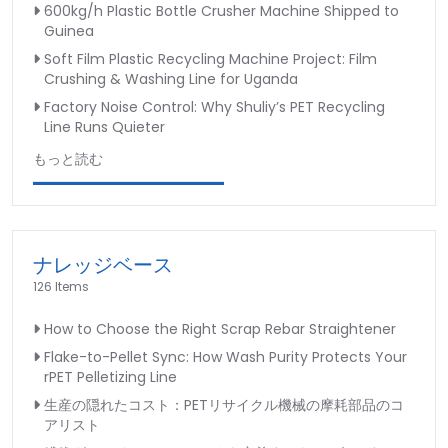
600kg/h Plastic Bottle Crusher Machine Shipped to
Guinea
Soft Film Plastic Recycling Machine Project: Film
Crushing & Washing Line for Uganda
Factory Noise Control: Why Shuliy’s PET Recycling
Line Runs Quieter
もっと読む
ナレッジベース
126 Items
How to Choose the Right Scrap Rebar Straightener
Flake-to-Pellet Sync: How Wash Purity Protects Your
rPET Pelletizing Line
生産の隠れたコスト：PETリサイクル機械の摩耗部品のコ
アリスト