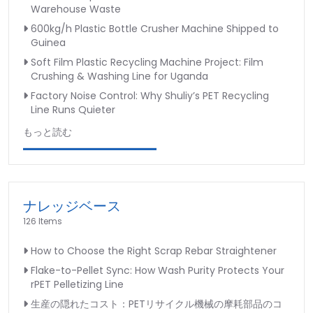
Warehouse Waste
600kg/h Plastic Bottle Crusher Machine Shipped to
Guinea
Soft Film Plastic Recycling Machine Project: Film
Crushing & Washing Line for Uganda
Factory Noise Control: Why Shuliy’s PET Recycling
Line Runs Quieter
もっと読む
ナレッジベース
126 Items
How to Choose the Right Scrap Rebar Straightener
Flake-to-Pellet Sync: How Wash Purity Protects Your
rPET Pelletizing Line
生産の隠れたコスト：PETリサイクル機械の摩耗部品のコ