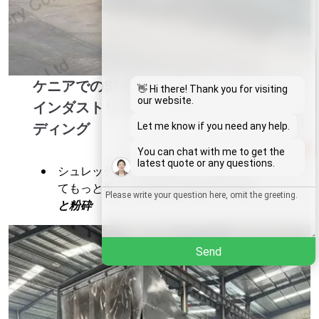
Whatsapp
ケニアでのShuliy SL-60によるポスト
Email
👋 Hi there! Thank you for visiting
our website.
インダストリアルフィルムのシュレッ
Wechat
ディング
Let me know if you need any help.
1
You can chat with me to get the
Chat
latest quote or any questions.
シュレッディングのストーリーについ
てもっと学ぶ:
エチオピアのリサイクル
と粉砕
Send