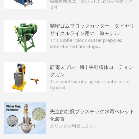
繊維剪断機は、使い古した衣服を切断でき
ます…
精密ゴムブロックカッター：タイヤリ
サイクルライン用の二重モデル
This rubber block cutter prepares
steel-belted tire strips…
静電スプレー機 | 手動粉体コーティン
グガン
The electrostatic spray machine is a
type of…
先進的な廃プラスチック水環ペレット
化装置
水リングの利点により…