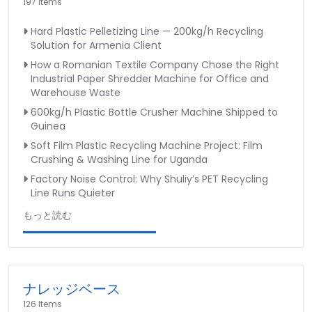
197 Items
Hard Plastic Pelletizing Line — 200kg/h Recycling
Solution for Armenia Client
How a Romanian Textile Company Chose the Right
Industrial Paper Shredder Machine for Office and
Warehouse Waste
600kg/h Plastic Bottle Crusher Machine Shipped to
Guinea
Soft Film Plastic Recycling Machine Project: Film
Crushing & Washing Line for Uganda
Factory Noise Control: Why Shuliy’s PET Recycling
Line Runs Quieter
もっと読む
ナレッジベース
126 Items