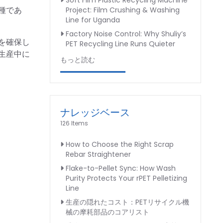
Soft Film Plastic Recycling Machine
種であ
Project: Film Crushing & Washing
Line for Uganda
Factory Noise Control: Why Shuliy’s
を確保し
PET Recycling Line Runs Quieter
生産中に
もっと読む
ナレッジベース
126 Items
How to Choose the Right Scrap
Rebar Straightener
Flake-to-Pellet Sync: How Wash
Purity Protects Your rPET Pelletizing
Line
生産の隠れたコスト：PETリサイクル機
械の摩耗部品のコアリスト