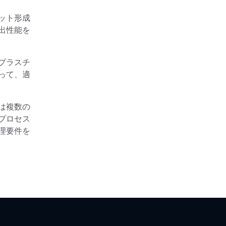
ット形成
出性能を
プラスチ
って、適
は複数の
プロセス
理要件を