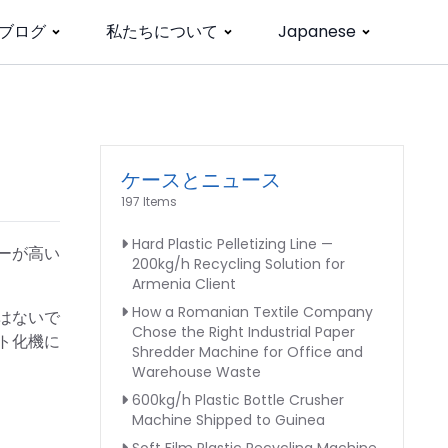
ブログ
私たちについて
Japanese
ケースとニュース
197 Items
Hard Plastic Pelletizing Line —
ーが高い
200kg/h Recycling Solution for
Armenia Client
How a Romanian Textile Company
はないで
Chose the Right Industrial Paper
ト化機に
Shredder Machine for Office and
Warehouse Waste
600kg/h Plastic Bottle Crusher
Machine Shipped to Guinea