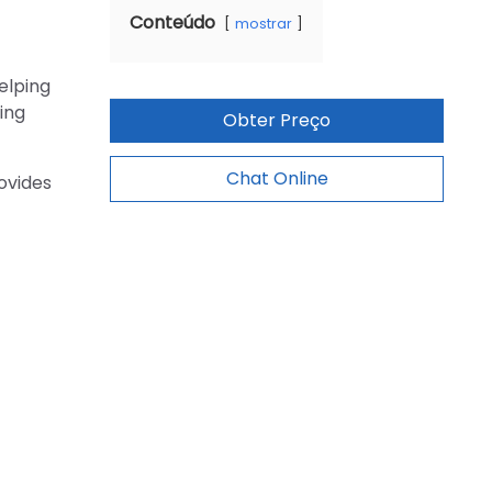
Conteúdo
mostrar
elping
ing
Obter Preço
Chat Online
ovides