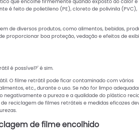
tico que encolhe firmemente quando exposto ao calor e
é feito de polietileno (PE), cloreto de polivinila (PVC),
gem de diversos produtos, como alimentos, bebidas, prod
ode proporcionar boa proteção, vedação e efeitos de exib
til é possível?' é sim.
til. O filme retrátil pode ficar contaminado com vários
alimentos, etc., durante o uso. Se não for limpo adequa
 negativamente a pureza e a qualidade do plástico recic
 de reciclagem de filmes retráteis e medidas eficazes d
urezas.
lagem de filme encolhido