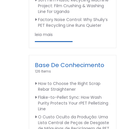
Soft Film Plastic Recycling Machine
Project: Film Crushing & Washing
Line for Uganda
Factory Noise Control: Why Shuliy’s
PET Recycling Line Runs Quieter
leia mais
Base De Conhecimento
126 Items
How to Choose the Right Scrap
Rebar Straightener
Flake-to-Pellet Sync: How Wash
Purity Protects Your rPET Pelletizing
Line
O Custo Oculto da Produção: Uma
Lista Central de Peças de Desgaste
de Máquinas de Reciclagem de PET