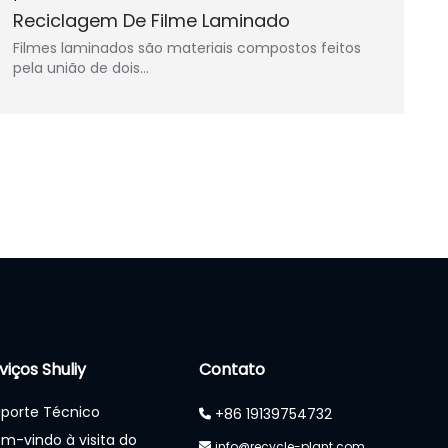
Reciclagem De Filme Laminado
Filmes laminados são materiais compostos feitos
pela união de dois…
viços Shuliy
Contato
porte Técnico
+86 19139754732
m-vindo à visita do
info@recycle-plant.com