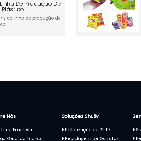
 Linha De Produção De
 Plástico
ns da linha de produção de
ico…
re Nós
Soluções Shuliy
Ser
rfil da Empresa
Pelletização de PP PE
Su
são Geral da Fábrica
Reciclagem de Garrafas
Be