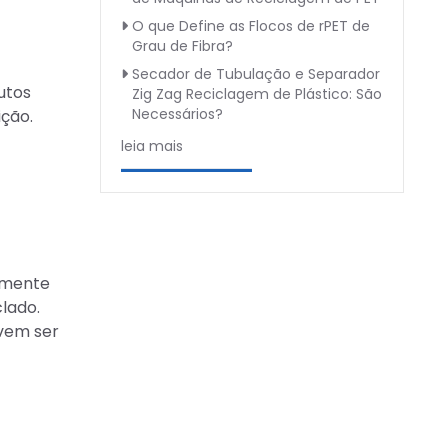
O que Define as Flocos de rPET de
Grau de Fibra?
Secador de Tubulação e Separador
utos
Zig Zag Reciclagem de Plástico: São
Necessários?
ição.
leia mais
damente
lado.
evem ser