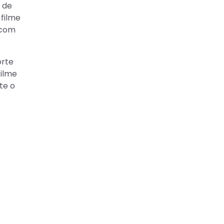
 de
 filme
 com
orte
filme
te o