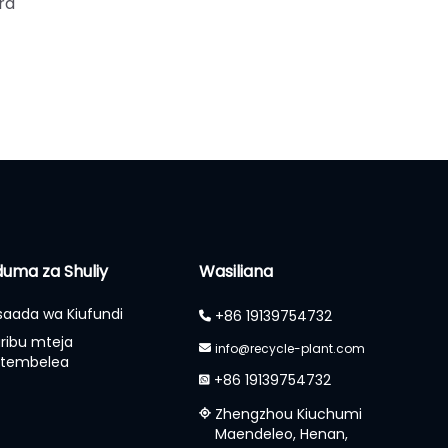
ra
uma za Shuliy
Wasiliana
aada wa Kiufundi
+86 19139754732
ribu mteja
info@recycle-plant.com
utembelea
+86 19139754732
Zhengzhou Kiuchumi
Maendeleo, Henan,