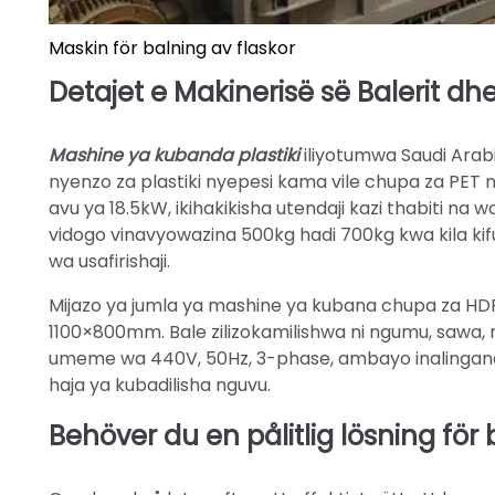
Maskin för balning av flaskor
Detajet e Makinerisë së Balerit dh
Mashine ya kuban­d­a­ plastiki
iliyotumwa Saudi Arabi
nyenzo za plastiki nyepesi kama vile chupa za PET na ch
a­vu ya 18.5kW, ikihakikisha utendaji kazi thabiti 
vidogo vinavy­o­wa­z­i­n­a­ 500kg hadi 700kg kwa kila 
wa usafirishaji.
Mijazo ya jumla ya mashine ya kubana chupa za HD
1100×800mm. Bale zilizokamilishwa ni ngumu, sawa, n
umeme wa 440V, 50Hz, 3-phase, ambayo inalingana
haja ya kubadilisha nguvu.
Behöver du en pålitlig lösning för 