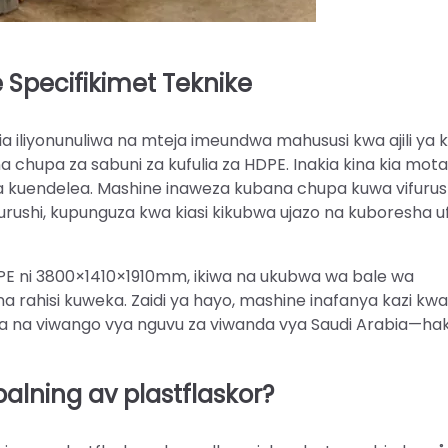
e Specifikimet Teknike
a iliyonunuliwa na mteja imeundwa mahususi kwa ajili ya
upa za sabuni za kufulia za HDPE. Ina­ki­a­ ki­na­ ki­a­ mot­a
na wa kuendelea. Mashine inaweza kubana chupa kuwa vifurus
kifurushi, kupunguza kwa kiasi kikubwa ujazo na kuboresha uf
PE ni 3800×1410×1910mm, ikiwa na ukubwa wa bale wa
a rahisi kuweka. Zaidi ya hayo, mashine inafanya kazi kwa
 na viwango vya nguvu za viwanda vya Saudi Arabia—ha
balning av plastflaskor?