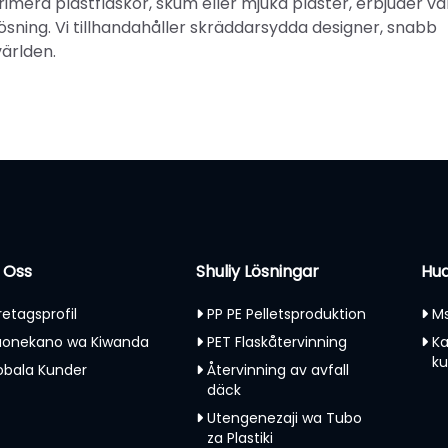
rimera plastflaskor, skum eller mjuka plaster, erbjuder vå
ösning. Vi tillhandahåller skräddarsydda designer, snabb
världen.
 Oss
Shuliy Lösningar
Hud
retagsprofil
PP PE Pelletsproduktion
Ms
onekano wa Kiwanda
PET Flaskåtervinning
Ka
k
obala Kunder
Återvinning av avfall
däck
Utengenezaji wa Tubo
za Plastiki