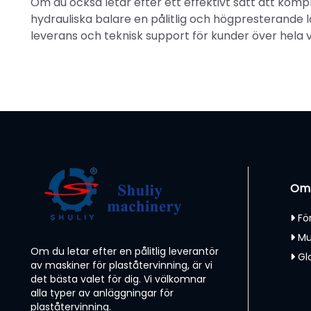
Om du också letar efter ett effektivt sätt att komp
hydrauliska balare en pålitlig och högpresterande l
leverans och teknisk support för kunder över hela 
Om
Fö
Mu
Om du letar efter en pålitlig leverantör
Gl
av maskiner för plaståtervinning, är vi
det bästa valet för dig. Vi välkomnar
alla typer av anläggningar för
plaståtervinning.