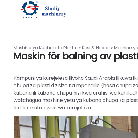
Mashine ya Kuchakata Plastiki
»
Kesi & Habari
»
Mashine ya 
Maskin för balning av plast
Kampuni ya kurejeleza iliyoko Saudi Arabia ilikuwa 
chupa za plastiki zisizo na mpangilio (hasa chupa za P
kubana ili kubana chupa hizi kwa urahisi wa kuhifadh
walichagua mashine yetu ya kubana chupa za plast
katika mstari wao wa kurejeleza.