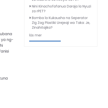
Nini Kinachofafanua Daraja la Nyuzi
za rPET?
Bomba la Kukausha na Seperator
Zig Zag Plastiki Urejeaji wa Taka: Je,
Zinahitajika?
 kubana
läs mer
­ ya ng­
hi
anisi
kuna