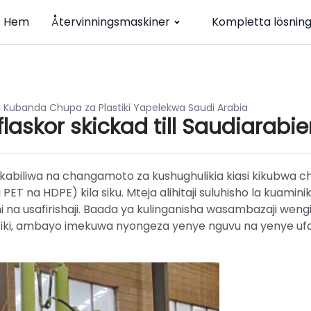
Hem
Återvinningsmaskiner
Kompletta lösnin
Kuban­d­a­ Chupa za Plastiki Yapelekwa Saudi Arabia
flaskor skickad till Saudiarabi
ikikabiliwa na changamoto za kushughulikia kiasi kikubwa c
ET na HDPE) kila siku. Mteja alihitaji suluhisho la kuaminik
i na usafirishaji. Baada ya kulinganisha wasambazaji wengi
iki, ambayo imekuwa nyongeza yenye nguvu na yenye ufa