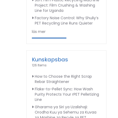
Soft Film Plastic Recycling Machine
Project: Film Crushing & Washing
Line for Uganda
Factory Noise Control: Why Shuliy’s
PET Recycling Line Runs Quieter
läs mer
Kunskapsbas
126 Items
How to Choose the Right Scrap
Rebar Straightener
Flake-to-Pellet Sync: How Wash
Purity Protects Your rPET Pelletizing
Line
Gharama ya Siri ya Uzalishaji:
Orodha Kuu ya Sehemu za Kuvaa
za Mashine za Recyle za PET