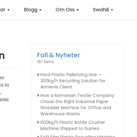
gar
Blogg
Om Oss
Swahili
en
Fall & Nyheter
197 Items
Hard Plastic Pelletizing Line —
ha
200kg/h Recycling Solution for
a la
Armenia Client
,
How a Romanian Textile Company
nisi
Chose the Right Industrial Paper
Shredder Machine for Office and
Warehouse Waste
600kg/h Plastic Bottle Crusher
Machine Shipped to Guinea