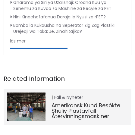
Gharama ya Siri ya Uzalishaji: Orodha Kuu ya
Sehemu za Kuvaa za Mashine za Recyle za PET
Nini Kinachofafanua Daraja la Nyuzi za rPET?
Bomba la Kukausha na Seperator Zig Zag Plastiki
Urejeaji wa Taka: Je, Zinahitajika?
läs mer
Fall & Nyheter
Amerikansk Kund Besökte
Shuliy Plastavfall
Återvinningsmaskiner