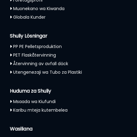
Muonekano wa Kiwanda
Globala Kunder
Shuliy Lösningar
PP PE Pelletsproduktion
PET Flaskåtervinning
Återvinning av avfall däck
Utengenezaji wa Tubo za Plastiki
Huduma za Shuliy
Msaada wa Kiufundi
Karibu mteja kutembelea
Wasiliana