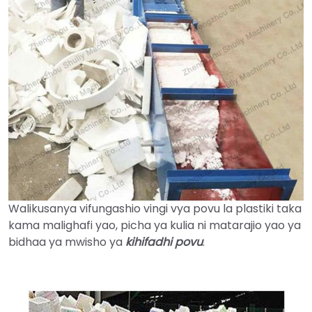
Walikusanya vifungashio vingi vya povu la plastiki taka
kama malighafi yao, picha ya kulia ni matarajio yao ya
bidhaa ya mwisho ya
kihifadhi povu
.