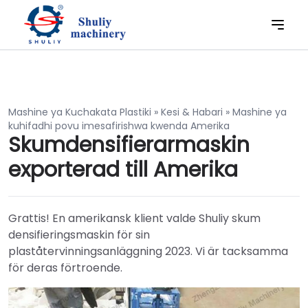
Mashine ya Kuchakata Plastiki
»
Kesi & Habari
»
Mashine ya
kuhifadhi povu imesafirishwa kwenda Amerika
Skumdensifierarmaskin
exporterad till Amerika
Grattis! En amerikansk klient valde Shuliy skum
densifieringsmaskin för sin
plaståtervinningsanläggning 2023. Vi är tacksamma
för deras förtroende.