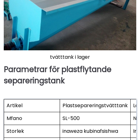
tvätttank i lager
Parametrar för plastflytande
separeringstank
Artikel
Plastsepareringstvätttank
Lä
Mfano
SL-500
Ng
Storlek
inaweza kubinafsishwa
Im