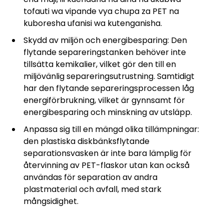
tofauti wa vipande vya chupa za PET na
kuboresha ufanisi wa kutenganisha.
Skydd av miljön och energibesparing: Den
flytande separeringstanken behöver inte
tillsätta kemikalier, vilket gör den till en
miljövänlig separeringsutrustning. Samtidigt
har den flytande separeringsprocessen låg
energiförbrukning, vilket är gynnsamt för
energibesparing och minskning av utsläpp.
Anpassa sig till en mängd olika tillämpningar:
den plastiska diskbänksflytande
separationsvasken är inte bara lämplig för
återvinning av PET-flaskor utan kan också
användas för separation av andra
plastmaterial och avfall, med stark
mångsidighet.