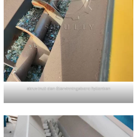
skruv inuti den återvinningsbara flyttanken