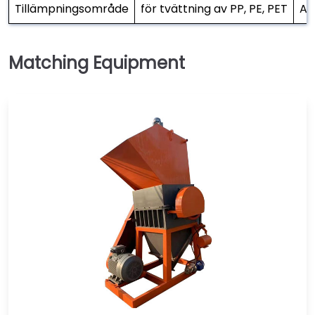
Tillämpningsområde
för tvättning av PP, PE, PET
An