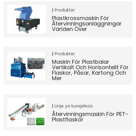
Produkter
Plastkrossmaskin För
Återvinningsanläggningar
Världen Över
Produkter
Maskin För Plastbalar
Vertikalt Och Horisontellt För
Flaskor, Påsar, Kartong Och
Mer
Linje ya kurejeleza
Återvinningsmaskin För PET-
Plastflaskor