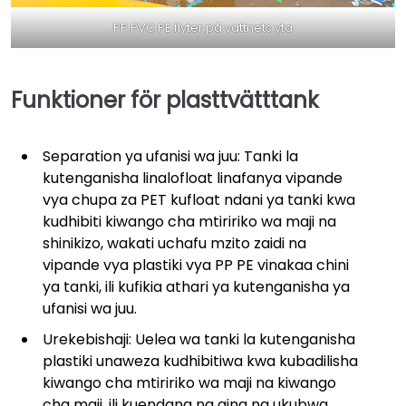
PP PVC PE flyter på vattnets yta
Funktioner för plasttvätttank
Separation ya ufanisi wa juu: Tanki la
kutenganisha linalofloat linafanya vipande
vya chupa za PET kufloat ndani ya tanki kwa
kudhibiti kiwango cha mtiririko wa maji na
shinikizo, wakati uchafu mzito zaidi na
vipande vya plastiki vya PP PE vinakaa chini
ya tanki, ili kufikia athari ya kutenganisha ya
ufanisi wa juu.
Urekebishaji: Uelea wa tanki la kutenganisha
plastiki unaweza kudhibitiwa kwa kubadilisha
kiwango cha mtiririko wa maji na kiwango
cha maji, ili kuendana na aina na ukubwa