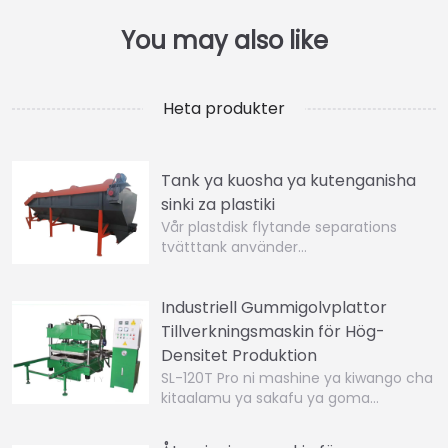
Heta produkter
Tank ya kuosha ya kutenganisha
sinki za plastiki
Vår plastdisk flytande separations
tvätttank använder…
Industriell Gummigolvplattor
Tillverkningsmaskin för Hög-
Densitet Produktion
SL-120T Pro ni mashine ya kiwango cha
kitaalamu ya sakafu ya goma…