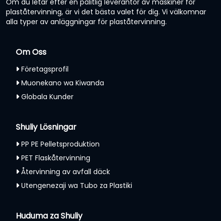
Om du letar efter en pålitlig leverantör av maskiner för
plaståtervinning, är vi det bästa valet för dig. Vi välkomnar
alla typer av anläggningar för plaståtervinning.
Om Oss
Företagsprofil
Muonekano wa Kiwanda
Globala Kunder
Shuliy Lösningar
PP PE Pelletsproduktion
PET Flaskåtervinning
Återvinning av avfall däck
Utengenezaji wa Tubo za Plastiki
Huduma za Shuliy