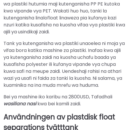
wa plastiki hutumia maji kutenganisha PP PE kutoka
kwa vipande vya PET. Wakati huo huo, tanki la
kutenganisha linalofloat linaweza pia kufanya kazi
nzuri katika kusafisha na kuosha vifaa vya plastiki kwa
ajili ya usindikaji zaidi.
Tank ya kutenganisha wa plastiki unaoelea ni moja ya
vifaa bora katika mashine za plastiki. Inafaa kwa ajili
ya kutenganisha zaidi na kuosha uchafu baada ya
kusafisha polyester ili kufanya vipande vya chupa
kuwa safi na meupe zaidi. Uendeshaji rahisi na athari
wazi ya usafi ni faida za tanki la kuosha. Ni salama, ya
kuaminika na ina muda mrefu wa huduma.
Bei ya mashine iko karibu na 2800USD, Tafadhali
wasiliana nasi
kwa bei kamili zaidi.
Användningen av plastdisk float
separations tvätttank