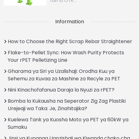
tairi la OTR…
Information
How to Choose the Right Scrap Rebar Straightener
Flake-to-Pellet Sync: How Wash Purity Protects
Your rPET Pelletizing Line
Gharama ya Siri ya Uzalishaji: Orodha Kuu ya
Sehemu za Kuvaa za Mashine za Recyle za PET
Nini Kinachofafanua Daraja la Nyuzi za rPET?
Bomba la Kukausha na Seperator Zig Zag Plastiki
Urejeaji wa Taka: Je, Zinahitajika?
Kuelewa Tank ya Kuosha Moto ya PET ya 60kW ya
Sumaku
Jinsi ya Kupanga Uanzishaji wa Kiwanda chako cha