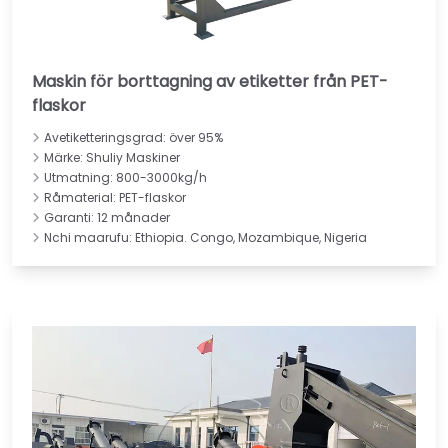
Maskin för borttagning av etiketter från PET-
flaskor
Avetiketteringsgrad: över 95%
Märke: Shuliy Maskiner
Utmatning: 800-3000kg/h
Råmaterial: PET-flaskor
Garanti: 12 månader
Nchi maarufu: Ethiopia. Congo, Mozambique, Nigeria