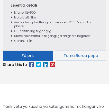
Mfano: SL-500
Motorkraft: 3kw
Användning: tvättning och separera PET från andra
plaster
CE-certifiering tillgänglig
Större, mer kraftfulla tillgängliga enligt din begäran
Garanti: 1 år
Få pris
Tuma Barua pepe
Tank yetu ya kuosha ya kutenganisha mchanganyiko