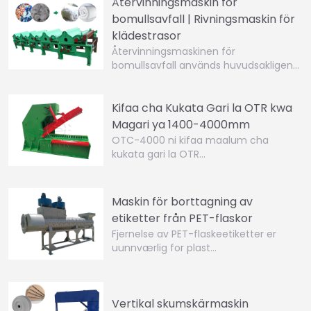
Återvinningsmaskin för
bomullsavfall | Rivningsmaskin för
klädestrasor
Återvinningsmaskinen för
bomullsavfall används huvudsakligen…
Kifaa cha Kukata Gari la OTR kwa
Magari ya 1400-4000mm
OTC-4000 ni kifaa maalum cha
kukata gari la OTR…
Maskin för borttagning av
etiketter från PET-flaskor
Fjernelse av PET-flaskeetiketter er
uunnværlig for plast…
Vertikal skumskärmaskin