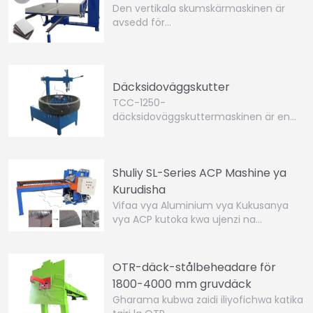
Den vertikala skumskärmaskinen är
avsedd för…
Däcksidoväggskutter
TCC-1250-
däcksidoväggskuttermaskinen är en…
Shuliy SL-Series ACP Mashine ya
Kurudisha
Vifaa vya Aluminium vya Kukusanya
vya ACP kutoka kwa ujenzi na…
OTR-däck-stålbeheadare för
1800-4000 mm gruvdäck
Gharama kubwa zaidi iliyofichwa katika