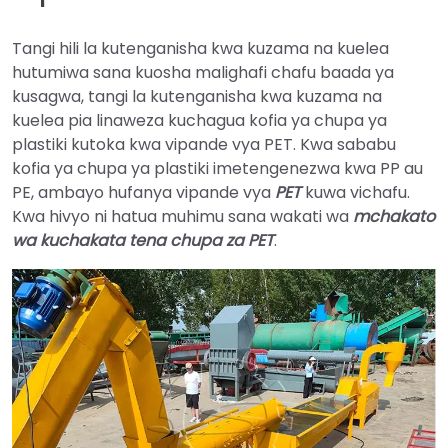
Tangi hili la kutenganisha kwa kuzama na kuelea
hutumiwa sana kuosha malighafi chafu baada ya
kusagwa, tangi la kutenganisha kwa kuzama na
kuelea pia linaweza kuchagua kofia ya chupa ya
plastiki kutoka kwa vipande vya PET. Kwa sababu
kofia ya chupa ya plastiki imetengenezwa kwa PP au
PE, ambayo hufanya vipande vya
PET
kuwa vichafu.
Kwa hivyo ni hatua muhimu sana wakati wa
mchakato
wa kuchakata tena chupa za PET
.